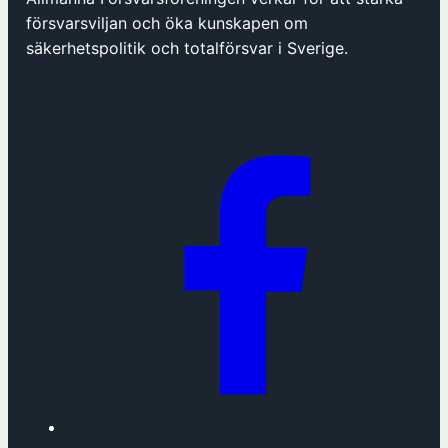
p
försvarsviljan och öka kunskapen om
n
säkerhetspolitik och totalförsvar i Sverige.
a
s
i
n
y
t
t
f
ö
n
s
t
e
r
h
o