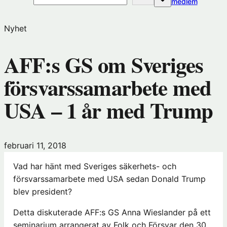
(öppnas
medlem
i
nytt
Nyhet
fönster
hos
AFF:s GS om Sveriges
Förening
försvarssamarbete med
USA – 1 år med Trump
februari 11, 2018
Vad har hänt med Sveriges säkerhets- och
försvarssamarbete med USA sedan Donald Trump
blev president?
Detta diskuterade AFF:s GS Anna Wieslander på ett
seminarium arrangerat av Folk och Försvar den 30