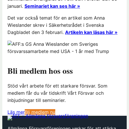
januari.
Seminariet kan ses här »
Det var också temat för en artikel som Anna
Wieslander skrev i Säkerhetsrådet i Svenska
Dagbladet den 3 februari.
Artikeln kan läsas här »
Bli medlem hos oss
Stöd vårt arbete för ett starkare försvar. Som
medlem får du vår tidskrift Vårt Försvar och
inbjudningar till seminarier.
(
Läs mer
Bli medlem nu
ö
p
Allmänna Försvarsföreningen verkar för att stärka