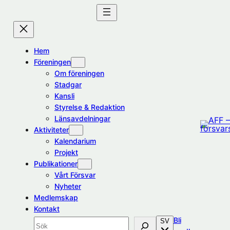
Hoppa
till
innehåll
Hem
Föreningen
Om föreningen
Stadgar
Kansli
Styrelse & Redaktion
Länsavdelningar
Aktiviteter
Kalendarium
Projekt
Publikationer
Vårt Försvar
Nyheter
Medlemskap
Kontakt
Bli
SV
Sök