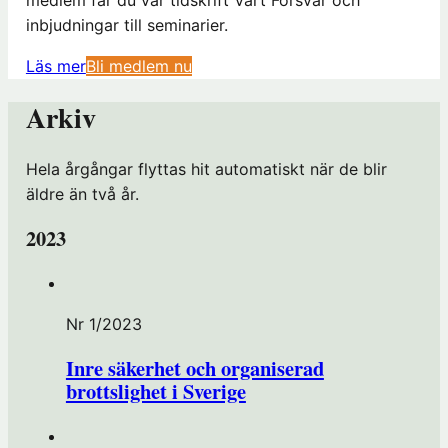
inbjudningar till seminarier.
(
Läs mer
Bli medlem nu
ö
Arkiv
p
p
n
Hela årgångar flyttas hit automatiskt när de blir
a
äldre än två år.
s
2023
i
n
y
t
Nr 1/2023
t
Inre säkerhet och organiserad
f
brottslighet i Sverige
ö
n
s