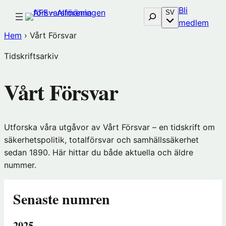
Hoppa
Bli
Sök
SV
till
(öp
medlem
innehåll
i
Hem
›
Vårt Försvar
nytt
Tidskriftsarkiv
föns
hos
Vårt Försvar
Före
Utforska våra utgåvor av Vårt Försvar – en tidskrift om
säkerhetspolitik, totalförsvar och samhällssäkerhet
sedan 1890. Här hittar du både aktuella och äldre
nummer.
Senaste numren
2025