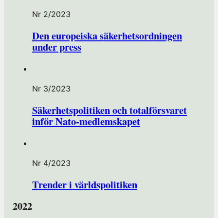
t
Nr 2/2023
e
r
Den europeiska säkerhetsordningen
under press
h
o
s
F
Nr 3/2023
ö
r
Säkerhetspolitiken och totalförsvaret
e
inför Nato-medlemskapet
n
i
n
Nr 4/2023
g
s
Trender i världspolitiken
h
u
2022
s