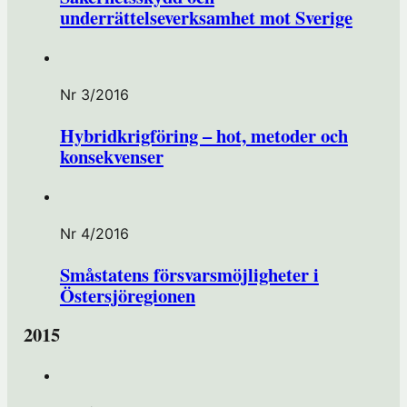
underrättelseverksamhet mot Sverige
Nr 3/2016
Hybridkrigföring – hot, metoder och
konsekvenser
Nr 4/2016
Småstatens försvarsmöjligheter i
Östersjöregionen
2015