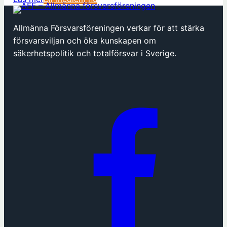
ö
p
Allmänna Försvarsföreningen verkar för att stärka
p
försvarsviljan och öka kunskapen om
n
säkerhetspolitik och totalförsvar i Sverige.
a
s
i
n
y
t
t
f
ö
n
s
t
e
r