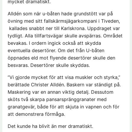
mycket dramatiskt.
Alldén som när u-båten hade grundstött var på
övning med sitt fallskärmsjägarkompani i Tiveden,
kallades snabbt ner till Karlskrona. Uppdraget var
tydligt. Alla tillfartsvägar skulle avspärras. Området
bevakas. I ordern ingick också att skydda
eventuella desertörer. Om det från U-båten
öppnades eld mot flyende desertörer skulle den
besvaras. Desertörer skulle skyddas.
”Vi gjorde mycket för att visa muskler och styrka,”
berättade Christer Alldén. Baskern var ständigt på.
Maskering var en annan viktig detalj. Dessutom
sköts två skarpa pansarspränggranater med
granatgevär, både för att skjuta in vapnen och för
att demonstrera förmåga.
Det kunde ha blivit än mer dramatiskt.