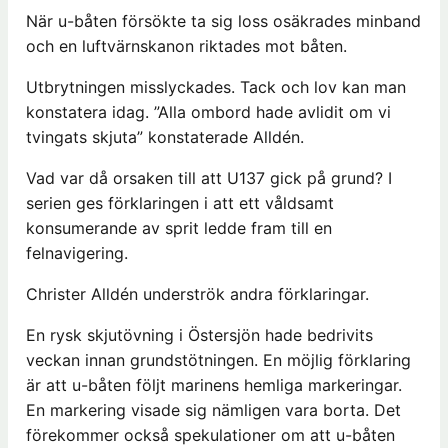
När u-båten försökte ta sig loss osäkrades minband
och en luftvärnskanon riktades mot båten.
Utbrytningen misslyckades. Tack och lov kan man
konstatera idag. ”Alla ombord hade avlidit om vi
tvingats skjuta” konstaterade Alldén.
Vad var då orsaken till att U137 gick på grund? I
serien ges förklaringen i att ett våldsamt
konsumerande av sprit ledde fram till en
felnavigering.
Christer Alldén underströk andra förklaringar.
En rysk skjutövning i Östersjön hade bedrivits
veckan innan grundstötningen. En möjlig förklaring
är att u-båten följt marinens hemliga markeringar.
En markering visade sig nämligen vara borta. Det
förekommer också spekulationer om att u-båten