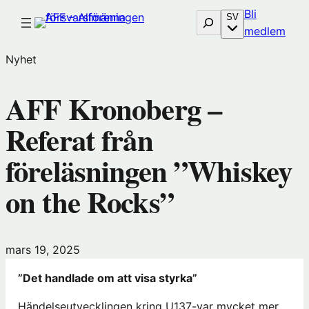
Hoppa
Bli
Sök
SV
till
(öp
medlem
innehåll
i
Nyhet
nytt
föns
AFF Kronoberg –
hos
Före
Referat från
föreläsningen ”Whiskey
on the Rocks”
mars 19, 2025
”Det handlade om att visa styrka”
Händelseutvecklingen kring U137-var mycket mer