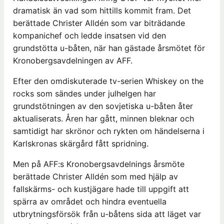
dramatisk än vad som hittills kommit fram. Det
berättade Christer Alldén som var biträdande
kompanichef och ledde insatsen vid den
grundstötta u-båten, när han gästade årsmötet för
Kronobergsavdelningen av AFF.
Efter den omdiskuterade tv-serien Whiskey on the
rocks som sändes under julhelgen har
grundstötningen av den sovjetiska u-båten åter
aktualiserats. Åren har gått, minnen bleknar och
samtidigt har skrönor och rykten om händelserna i
Karlskronas skärgård fått spridning.
Men på AFF:s Kronobergsavdelnings årsmöte
berättade Christer Alldén som med hjälp av
fallskärms- och kustjägare hade till uppgift att
spärra av området och hindra eventuella
utbrytningsförsök från u-båtens sida att läget var