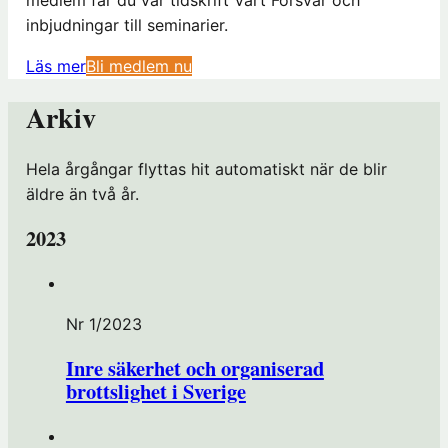
inbjudningar till seminarier.
(
Läs mer
Bli medlem nu
ö
Arkiv
p
p
n
Hela årgångar flyttas hit automatiskt när de blir
a
äldre än två år.
s
2023
i
n
y
t
Nr 1/2023
t
Inre säkerhet och organiserad
f
brottslighet i Sverige
ö
n
s