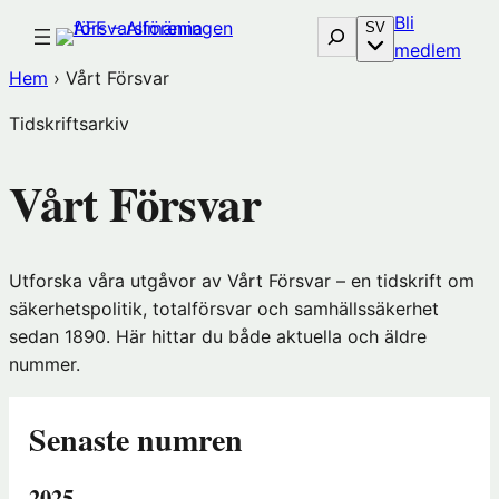
Hoppa
Bli
Sök
SV
till
(öp
medlem
innehåll
i
Hem
›
Vårt Försvar
nytt
Tidskriftsarkiv
föns
hos
Vårt Försvar
Före
Utforska våra utgåvor av Vårt Försvar – en tidskrift om
säkerhetspolitik, totalförsvar och samhällssäkerhet
sedan 1890. Här hittar du både aktuella och äldre
nummer.
Senaste numren
2025