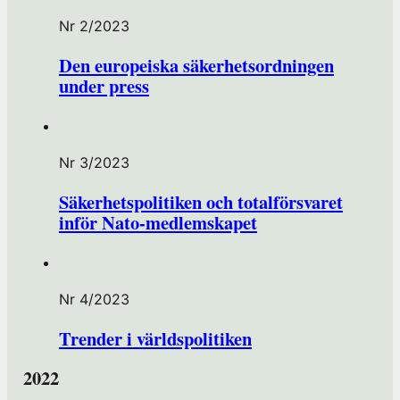
t
Nr 2/2023
e
r
Den europeiska säkerhetsordningen
under press
h
o
s
F
Nr 3/2023
ö
r
Säkerhetspolitiken och totalförsvaret
e
inför Nato-medlemskapet
n
i
n
Nr 4/2023
g
s
Trender i världspolitiken
h
u
2022
s