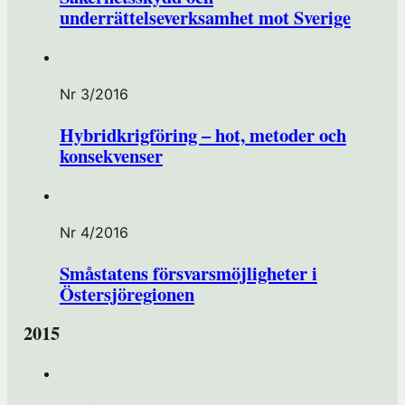
underrättelseverksamhet mot Sverige
Nr 3/2016
Hybridkrigföring – hot, metoder och
konsekvenser
Nr 4/2016
Småstatens försvarsmöjligheter i
Östersjöregionen
2015