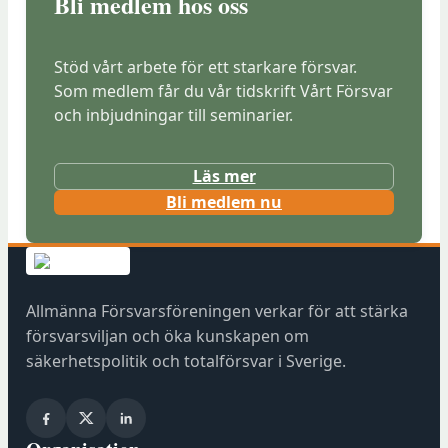
Bli medlem hos oss
Stöd vårt arbete för ett starkare försvar.
Som medlem får du vår tidskrift Vårt Försvar
och inbjudningar till seminarier.
Läs mer
(
Bli medlem nu
ö
p
p
n
Allmänna Försvarsföreningen verkar för att stärka
a
försvarsviljan och öka kunskapen om
s
säkerhetspolitik och totalförsvar i Sverige.
i
n
y