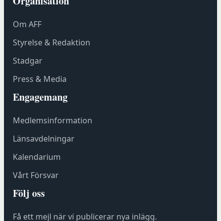
Organisation
t
t
Om AFF
f
ö
Styrelse & Redaktion
n
Stadgar
s
t
Press & Media
e
Engagemang
r
h
Medlemsinformation
o
s
Länsavdelningar
F
Kalendarium
ö
r
Vårt Försvar
e
Följ oss
n
i
Få ett mejl när vi publicerar nya inlägg.