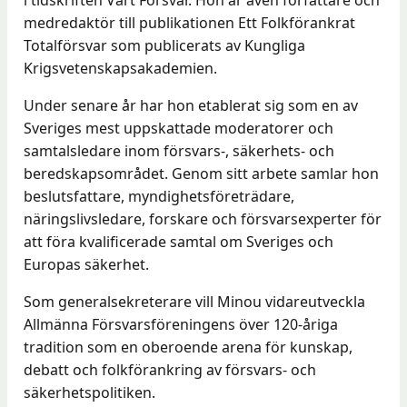
i tidskriften Vårt Försvar. Hon är även författare och
medredaktör till publikationen Ett Folkförankrat
Totalförsvar som publicerats av Kungliga
Krigsvetenskapsakademien.
Under senare år har hon etablerat sig som en av
Sveriges mest uppskattade moderatorer och
samtalsledare inom försvars-, säkerhets- och
beredskapsområdet. Genom sitt arbete samlar hon
beslutsfattare, myndighetsföreträdare,
näringslivsledare, forskare och försvarsexperter för
att föra kvalificerade samtal om Sveriges och
Europas säkerhet.
Som generalsekreterare vill Minou vidareutveckla
Allmänna Försvarsföreningens över 120-åriga
tradition som en oberoende arena för kunskap,
debatt och folkförankring av försvars- och
säkerhetspolitiken.