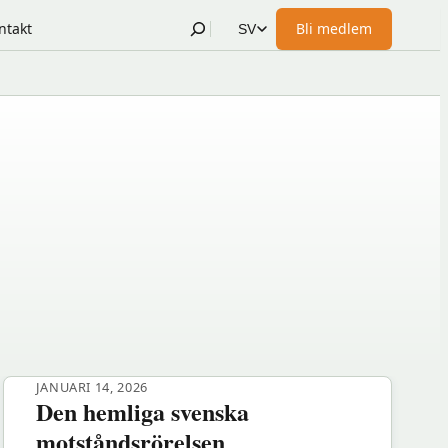
Sök
ntakt
Bli medlem
SV
(öppnas
i
nytt
fönster
hos
Föreningshuset)
JANUARI 14, 2026
Den hemliga svenska
motståndsrörelsen