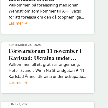
Välkommen på föreläsning med Johan
Wennström som kommer till AFF i Växjö
för att föreläsa om den då topphemliga
:
planeringen för det svenska motståndet.
Läs mer →
Den
Hur såg planerna ut? Vilka var…
hemliga
svenska
SEPTEMBER 28, 2025
motståndsrörelsen
Försvarsforum 11 november i
Karlstad: Ukraina under
ockupation
Välkommen till ett gratisarrangemang.
Hotell Scandic Winn Na Strandgatan 9- 11
Karlstad Ämne: Ukraina under ockupation
:
Föredragshållare: Anders Emanuelson f.d
Läs mer →
Försvarsforum
Öv. Kungliga krigsvetenskapsakademin
11
Michael Sahlin f.d ambassadör Kungliga
november
krigsvetenskapsakademin Sherii…
JUNI 23, 2025
i