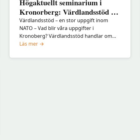
Högaktuellt seminarium i
25
Kronorberg: Värdlandsstöd –
oktober
en stor uppgift inom NATO
Värdlandsstöd – en stor uppgift inom
NATO – Vad blir våra uppgifter i
Kronoberg? Värdlandsstöd handlar om
:
noggranna administrativa och praktiska
Läs mer →
Högaktuellt
förberedelser för att ta emot utländska
seminarium
förband. När de…
i
Kronorberg:
Värdlandsstöd
–
en
stor
uppgift
inom
NATO