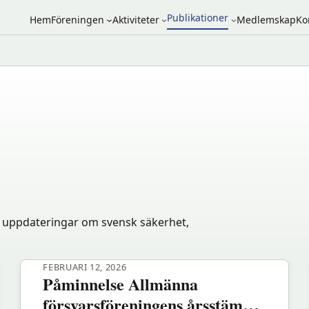
Publikationer
Hem
Föreningen
Aktiviteter
Medlemskap
Ko
 uppdateringar om svensk säkerhet,
FEBRUARI 12, 2026
Påminnelse Allmänna
försvarsföreningens årsstämma