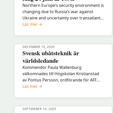
Northern Europe’s security environment is
changing due to Russia’s war against
Ukraine and uncertainty over transatlantic
:
engagement. Stronger Nordic-Baltic
Läs mer →
Livestreamas
cooperation could enhance collective
från
defence, while ensuring cohesion,
Almedalen
resilience and effective burden-sharing
DECEMBER 15, 2025
idag
across the defence alliance. Northern
Svensk ubåtsteknik är
24
Europe is becoming increasingly central to
världsledande
juni
NATO’s deterrence and defence posture.
Kommendör Paula Wallenburg
kl
This seminar brings together
välkomnades till Högskolan Kristianstad
10:45
representatives from NATO, the…
av Pontus Persson, ordförande för AFF
:
Skåne, till vänster, och RNS-ordföranden
Läs mer →
Svensk
Karl Falk. Svensk ubåtsteknik är
ubåtsteknik
världsledande – Sverige är världsledande
är
SEPTEMBER 10, 2025
världsledande