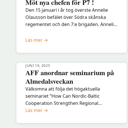
Möt nya chefen för P7 !
Den 15 januari i år tog överste Annelie
Olausson befälet över Södra skånska
regementet och den 7:e brigaden. Annelie
Olausson har bland annat varit
underrättelsechef för 2. brigaden, chef 42.
:
Läs mer →
…
Möt
nya
chefen
JUNI 19, 2025
för
AFF anordnar seminarium på
P7
Almedalsveckan
!
Välkomna att följa det högaktuella
seminariet ”How Can Nordic-Baltic
Cooperation Strengthen Regional
:
Security?” under Almedalsveckan! Det
Läs mer →
AFF
skett stora förändringar i säkerheten i och
anordnar
runt Östersjön sedan Sverige och Finland