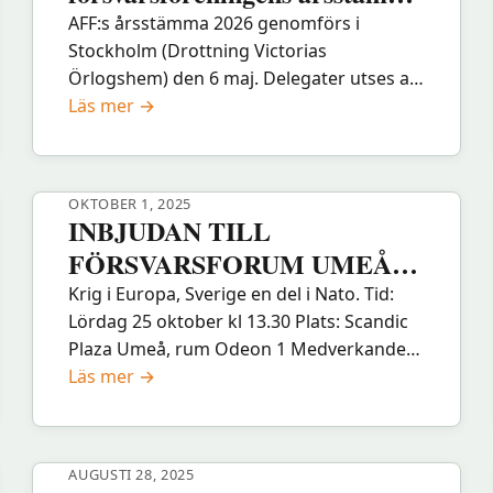
2026 – Information från
AFF:s årsstämma 2026 genomförs i
Stockholm (Drottning Victorias
kansliet
Örlogshem) den 6 maj. Delegater utses av
:
respektive länsavdelning. Motioner till
Läs mer →
Påminnelse
årsstämman ska vara styrelsen tillhanda
Allmänna
senast den 1:a mars till aff@aff.a.se…
försvarsföreningens
OKTOBER 1, 2025
årsstämma
INBJUDAN TILL
2026
FÖRSVARSFORUM UMEÅ
–
25 oktober
Krig i Europa, Sverige en del i Nato. Tid:
Information
Lördag 25 oktober kl 13.30 Plats: Scandic
från
Plaza Umeå, rum Odeon 1 Medverkande: •
kansliet
:
Helén Pettersson (s), Försvarsutskottet •
Läs mer →
INBJUDAN
Jan FT…
TILL
FÖRSVARSFORUM
AUGUSTI 28, 2025
UMEÅ