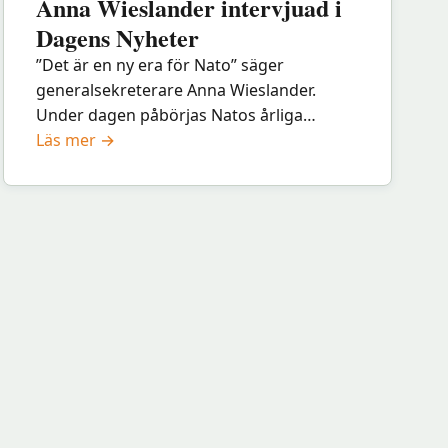
Anna Wieslander intervjuad i
Karlstad:
Dagens Nyheter
Ukraina
”Det är en ny era för Nato” säger
under
generalsekreterare Anna Wieslander.
ockupation
Under dagen påbörjas Natos årliga
:
toppmöte i Haag i Nederländerna som
Läs mer →
Anna
pågår hela veckan och igår publicerades
Wieslander
en längre…
intervjuad
i
Dagens
Nyheter