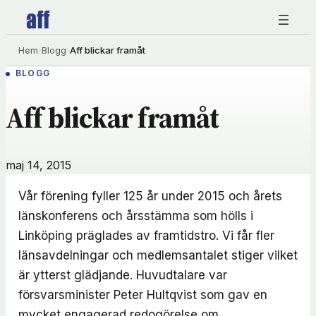
Hoppa
till
innehåll
Hem
›
Blogg
›
Aff blickar framåt
BLOGG
Aff blickar framåt
maj 14, 2015
Vår förening fyller 125 år under 2015 och årets
länskonferens och årsstämma som hölls i
Linköping präglades av framtidstro. Vi får fler
länsavdelningar och medlemsantalet stiger vilket
är ytterst glädjande. Huvudtalare var
försvarsminister Peter Hultqvist som gav en
mycket engagerad redogörelse om