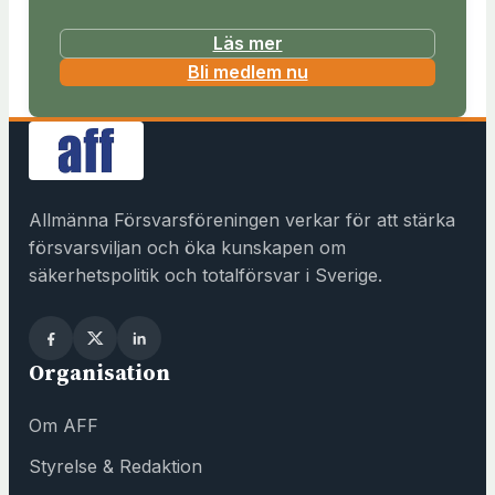
Läs mer
(
Bli medlem nu
ö
p
p
n
a
Allmänna Försvarsföreningen verkar för att stärka
s
försvarsviljan och öka kunskapen om
i
säkerhetspolitik och totalförsvar i Sverige.
n
y
t
Organisation
t
f
Om AFF
ö
n
Styrelse & Redaktion
s