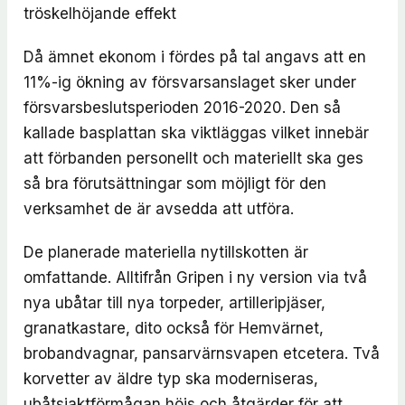
tröskelhöjande effekt
Då ämnet ekonom i fördes på tal angavs att en
11%-ig ökning av försvarsanslaget sker under
försvarsbeslutsperioden 2016-2020. Den så
kallade basplattan ska viktläggas vilket innebär
att förbanden personellt och materiellt ska ges
så bra förutsättningar som möjligt för den
verksamhet de är avsedda att utföra.
De planerade materiella nytillskotten är
omfattande. Alltifrån Gripen i ny version via två
nya ubåtar till nya torpeder, artilleripjäser,
granatkastare, dito också för Hemvärnet,
brobandvagnar, pansarvärnsvapen etcetera. Två
korvetter av äldre typ ska moderniseras,
ubåtsjaktförmågan höjs och åtgärder för att