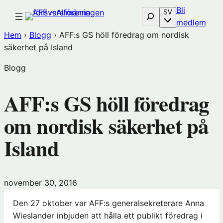
Hoppa
Bli
Sök
SV
till
(öp
medlem
innehåll
i
Hem
›
Blogg
›
AFF:s GS höll föredrag om nordisk
nytt
säkerhet på Island
föns
Blogg
hos
Före
AFF:s GS höll föredrag
om nordisk säkerhet på
Island
november 30, 2016
Den 27 oktober var AFF:s generalsekreterare Anna
Wieslander inbjuden att hålla ett publikt föredrag i