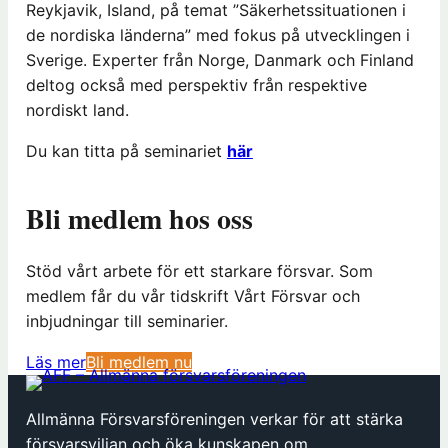
Reykjavik, Island, på temat ”Säkerhetssituationen i
de nordiska länderna” med fokus på utvecklingen i
Sverige. Experter från Norge, Danmark och Finland
deltog också med perspektiv från respektive
nordiskt land.
Du kan titta på seminariet
här
Bli medlem hos oss
Stöd vårt arbete för ett starkare försvar. Som
medlem får du vår tidskrift Vårt Försvar och
inbjudningar till seminarier.
(
Läs mer
Bli medlem nu
ö
p
Allmänna Försvarsföreningen verkar för att stärka
p
försvarsviljan och öka kunskapen om