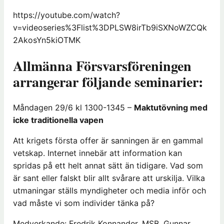
https://youtube.com/watch?
v=videoseries%3Flist%3DPLSW8irTb9iSXNoWZCQk
2AkosYn5kiOTMK
Allmänna Försvarsföreningen
arrangerar följande seminarier:
Måndagen 29/6 kl 1300-1345 –
Maktutövning med
icke traditionella vapen
Att krigets första offer är sanningen är en gammal
vetskap. Internet innebär att information kan
spridas på ett helt annat sätt än tidigare. Vad som
är sant eller falskt blir allt svårare att urskilja. Vilka
utmaningar ställs myndigheter och media inför och
vad måste vi som individer tänka på?
Medverkande: Fredrik Konnander, MSB. Gunnar