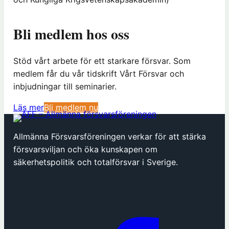
Bli medlem hos oss
Stöd vårt arbete för ett starkare försvar. Som
medlem får du vår tidskrift Vårt Försvar och
inbjudningar till seminarier.
(
Läs mer
Bli medlem nu
ö
p
Allmänna Försvarsföreningen verkar för att stärka
p
försvarsviljan och öka kunskapen om
n
säkerhetspolitik och totalförsvar i Sverige.
a
s
i
n
y