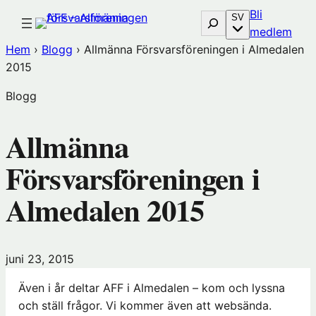
Hoppa
Bli
Sök
SV
till
(öp
medlem
innehåll
i
Hem
›
Blogg
›
Allmänna Försvarsföreningen i Almedalen
nytt
2015
föns
Blogg
hos
Före
Allmänna
Försvarsföreningen i
Almedalen 2015
juni 23, 2015
Även i år deltar AFF i Almedalen – kom och lyssna
och ställ frågor. Vi kommer även att websända.