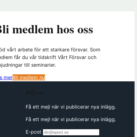
li medlem hos oss
öd vårt arbete för ett starkare försvar. Som
dlem får du vår tidskrift Vårt Försvar och
bjudningar till seminarier.
(
s mer
Bli medlem nu
ö
Följ oss
p
p
Få ett mejl när vi publicerar nya inlägg.
n
a
Få ett mejl när vi publicerar nya inlägg.
s
i
E-post