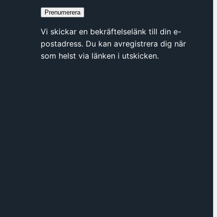
n
Prenumerera
y
t
Vi skickar en bekräftelselänk till din e-
t
postadress. Du kan avregistrera dig när
f
som helst via länken i utskicken.
ö
n
s
t
e
r
h
o
s
F
ö
r
e