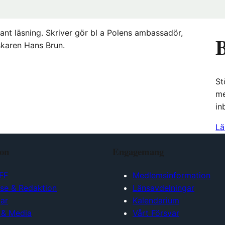
ant läsning. Skriver gör bl a Polens ambassadör,
B
skaren Hans Brun.
St
me
in
Lä
ion
Engagemang
FF
Medlemsinformation
lse & Redaktion
Länsavdelningar
ar
Kalendarium
 & Media
Vårt Försvar