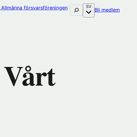
SV
Sök
(öppna
Bli medlem
i
nytt
fönster
hos
huset)
Förenin
 Vårt