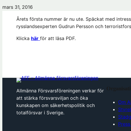
mars 31, 2016
Årets första nummer är nu ute. Späckat med intress
rysslandsexperten Gudrun Persson och terroristfor
Klicka
här
för att läsa PDF.
Organisat
Allmänna Försvarsföreningen verkar för
att stärka försvarsviljan och öka
Om A
kunskapen om säkerhetspolitik och
Styre
totalförsvar i Sverige.
Stadg
Press