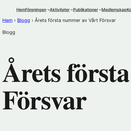
Hoppa
Hem
Föreningen
Aktiviteter
Publikationer
Medlemskap
Ko
till
innehåll
Hem
›
Blogg
›
Årets första nummer av Vårt Försvar
Blogg
Årets först
Försvar