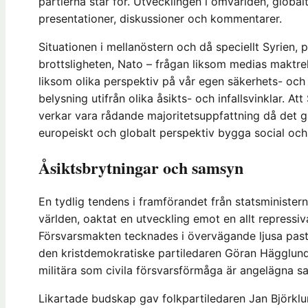
partierna står för. Utvecklingen i omvärlden, global
presentationer, diskussioner och kommentarer.
Situationen i mellanöstern och då speciellt Syrien,
brottsligheten, Nato – frågan liksom medias maktre
liksom olika perspektiv på vår egen säkerhets- och f
belysning utifrån olika åsikts- och infallsvinklar. 
verkar vara rådande majoritetsuppfattning då det gäll
europeiskt och globalt perspektiv bygga social och p
Åsiktsbrytningar och samsyn
En tydlig tendens i framförandet från statsministern
världen, oaktat en utveckling emot en allt repressi
Försvarsmakten tecknades i övervägande ljusa past
den kristdemokratiske partiledaren Göran Hägglund 
militära som civila försvarsförmåga är angelägna s
Likartade budskap gav folkpartiledaren Jan Björklu