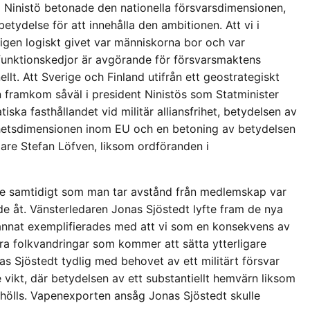
li Ninistö betonade den nationella försvarsdimensionen,
betydelse för att innehålla den ambitionen. Att vi i
ligen logiskt givet var människorna bor och var
 funktionskedjor är avgörande för försvarsmaktens
ellt. Att Sverige och Finland utifrån ett geostrategiskt
 framkom såväl i president Ninistös som Statminister
iska fasthållandet vid militär alliansfrihet, betydelsen av
erhetsdimensionen inom EU och en betoning av betydelsen
dare Stefan Löfven, liksom ordföranden i
e samtidigt som man tar avstånd från medlemskap var
 åt. Vänsterledaren Jonas Sjöstedt lyfte fram de nya
 annat exemplifierades med att vi som en konsekvens av
ra folkvandringar som kommer att sätta ytterligare
s Sjöstedt tydlig med behovet av ett militärt försvar
e vikt, där betydelsen av ett substantiellt hemvärn liksom
amhölls. Vapenexporten ansåg Jonas Sjöstedt skulle