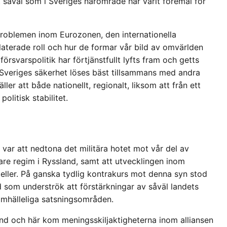
t såväl som i Sveriges närområde har varit föremål för
 problemen inom Eurozonen, den internationella
laterade roll och hur de formar vår bild av omvärlden
örsvarspolitik har förtjänstfullt lyfts fram och getts
Att Sveriges säkerhet löses bäst tillsammans med andra
er att både nationellt, regionalt, liksom att från ett
olitisk stabilitet.
 var att nedtona det militära hotet mot vår del av
vare regim i Ryssland, samt att utvecklingen inom
eller. På ganska tydlig kontrakurs mot denna syn stod
som underströk att förstärkningar av såväl landets
amhälleliga satsningsområden.
nd och här kom meningsskiljaktigheterna inom alliansen