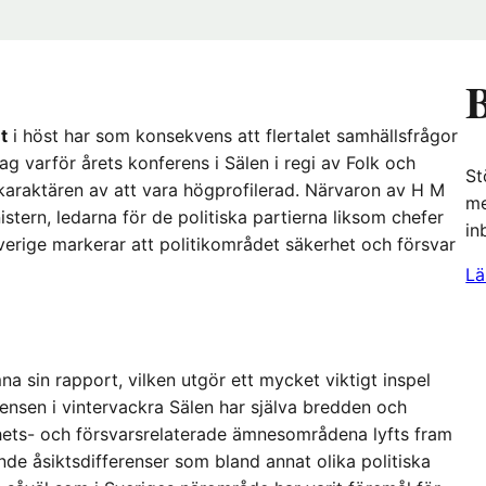
B
t
i höst har som konsekvens att flertalet samhällsfrågor
g varför årets konferens i Sälen i regi av Folk och
St
å karaktären av att vara högprofilerad. Närvaron av H M
me
istern, ledarna för de politiska partierna liksom chefer
in
verige markerar att politikområdet säkerhet och försvar
Lä
a sin rapport, vilken utgör ett mycket viktigt inspel
nsen i vintervackra Sälen har själva bredden och
ets- och försvarsrelaterade ämnesområdena lyfts fram
de åsiktsdifferenser som bland annat olika politiska