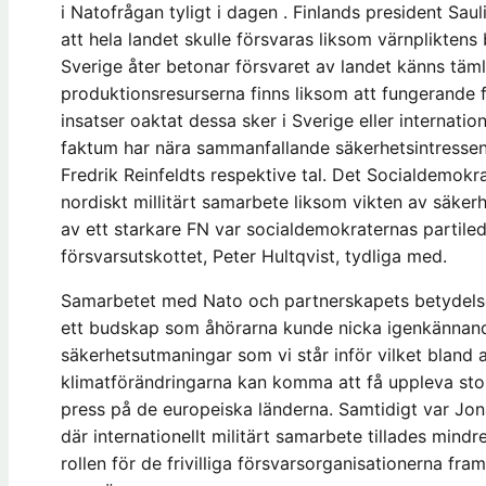
i Natofrågan tyligt i dagen . Finlands president Sau
att hela landet skulle försvaras liksom värnpliktens 
Sverige åter betonar försvaret av landet känns täm
produktionsresurserna finns liksom att fungerande
insatser oaktat dessa sker i Sverige eller internation
faktum har nära sammanfallande säkerhetsintressen
Fredrik Reinfeldts respektive tal. Det Socialdemokrat
nordiskt millitärt samarbete liksom vikten av säk
av ett starkare FN var socialdemokraternas partile
försvarsutskottet, Peter Hultqvist, tydliga med.
Samarbetet med Nato och partnerskapets betydels
ett budskap som åhörarna kunde nicka igenkännande
säkerhetsutmaningar som vi står inför vilket bland
klimatförändringarna kan komma att få uppleva sto
press på de europeiska länderna. Samtidigt var Jona
där internationellt militärt samarbete tillades mindr
rollen för de frivilliga försvarsorganisationerna fr