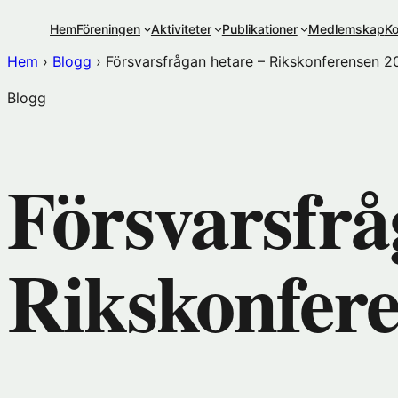
Hoppa
Hem
Föreningen
Aktiviteter
Publikationer
Medlemskap
Ko
till
innehåll
Hem
›
Blogg
›
Försvarsfrågan hetare – Rikskonferensen 2
Blogg
Försvarsfrå
Rikskonfer