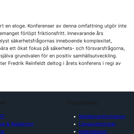
rt en eloge. Konferenser av denna omfattning utgör inte
manget förlöpt friktionsfritt. Innevarande års
elyst säkerhetsfrågornas inneboende komplexitet,
ebära ett ökat fokus på säkerhets- och försvarsfrågorna,
själva grundvalen för en positiv samhällsutveckling.
 Fredrik Reinfeldt deltog i årets konferens i regi av
ion
Engagemang
FF
Medlemsinformation
lse & Redaktion
Länsavdelningar
ar
Kalendarium