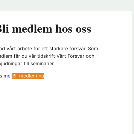
li medlem hos oss
öd vårt arbete för ett starkare försvar. Som
dlem får du vår tidskrift Vårt Försvar och
bjudningar till seminarier.
(
s mer
Bli medlem nu
ö
p
p
n
a
s
i