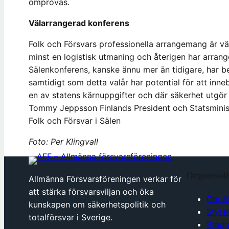
omprövas.
Välarrangerad konferens
Folk och Försvars professionella arrangemang är vä
minst en logistisk utmaning och återigen har arrange
Sälenkonferens, kanske ännu mer än tidigare, har b
samtidigt som detta valår har potential för att inn
en av statens kärnuppgifter och där säkerhet utgör 
Tommy Jeppsson Finlands President och Statsminister
Folk och Försvar i Sälen
Foto: Per Klingvall
Organisat
Allmänna Försvarsföreningen verkar för
att stärka försvarsviljan och öka
Om A
kunskapen om säkerhetspolitik och
Styre
totalförsvar i Sverige.
Stadg