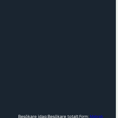
Besökare idag:
Besökare totalt:
Form:
Mabrab