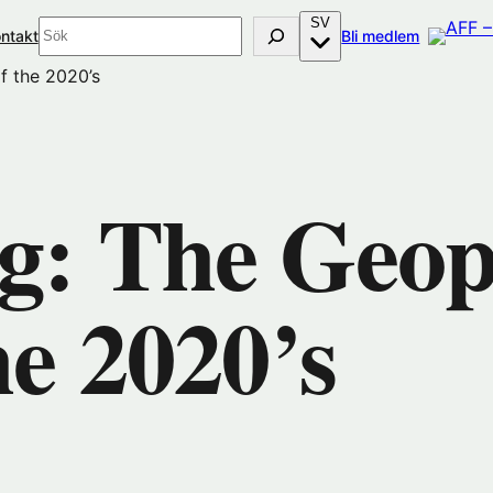
SV
Sök
(öppnas
ntakt
Bli medlem
i
of the 2020’s
nytt
fönster
hos
Förenings
g: The Geopo
he 2020’s