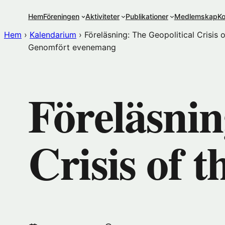
Hoppa
Hem
Föreningen
Aktiviteter
Publikationer
Medlemskap
Ko
till
innehåll
Hem
›
Kalendarium
›
Föreläsning: The Geopolitical Crisis 
Genomfört evenemang
Föreläsnin
Crisis of t