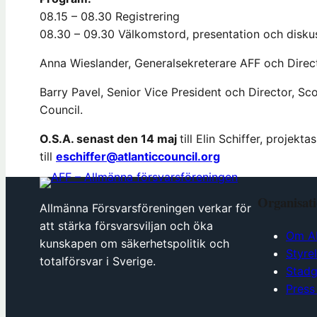
08.15 – 08.30 Registrering
08.30 – 09.30 Välkomstord, presentation och disku
Anna Wieslander, Generalsekreterare AFF och Direct
Barry Pavel, Senior Vice President och Director, Sc
Council.
O.S.A. senast den 14 maj
till Elin Schiffer, projekt
till
eschiffer@atlanticcouncil.org
Organisat
Allmänna Försvarsföreningen verkar för
att stärka försvarsviljan och öka
Om A
kunskapen om säkerhetspolitik och
Styre
totalförsvar i Sverige.
Stadg
Press