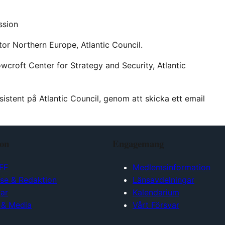
ssion
or Northern Europe, Atlantic Council.
owcroft Center for Strategy and Security, Atlantic
assistent på Atlantic Council, genom att skicka ett email
ion
Engagemang
FF
Medlemsinformation
lse & Redaktion
Länsavdelningar
ar
Kalendarium
 & Media
Vårt Försvar