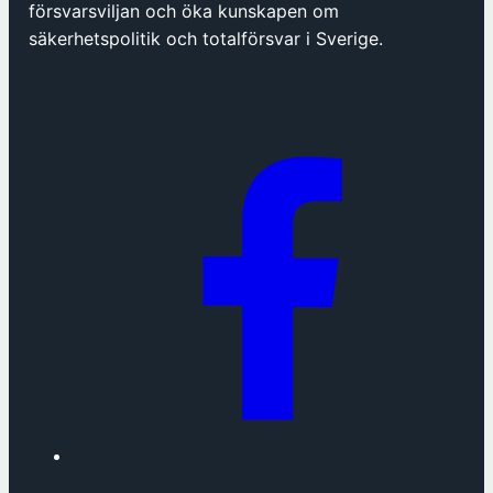
p
försvarsviljan och öka kunskapen om
n
säkerhetspolitik och totalförsvar i Sverige.
a
s
i
n
y
t
t
f
ö
n
s
t
e
r
h
o