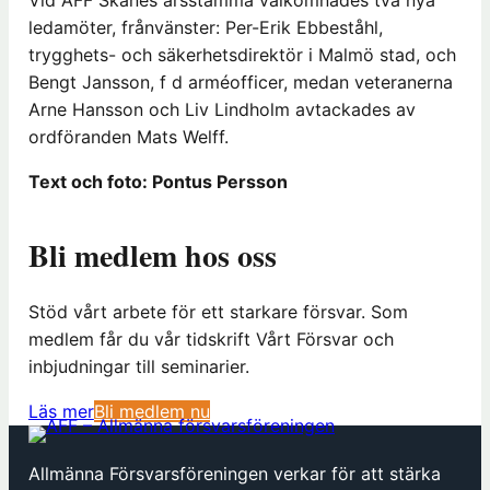
ledamöter, frånvänster: Per-Erik Ebbeståhl,
trygghets- och säkerhetsdirektör i Malmö stad, och
Bengt Jansson, f d arméofficer, medan veteranerna
Arne Hansson och Liv Lindholm avtackades av
ordföranden Mats Welff.
Text och foto: Pontus Persson
Bli medlem hos oss
Stöd vårt arbete för ett starkare försvar. Som
medlem får du vår tidskrift Vårt Försvar och
inbjudningar till seminarier.
(
Läs mer
Bli medlem nu
ö
p
Allmänna Försvarsföreningen verkar för att stärka