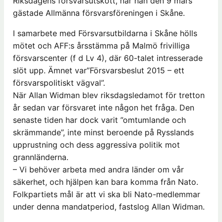
Riksdagens försvarsutskott, när han den 9 mars
gästade Allmänna försvarsföreningen i Skåne.
I samarbete med Försvarsutbildarna i Skåne hölls
mötet och AFF:s årsstämma på Malmö frivilliga
försvarscenter (f d Lv 4), där 60-talet intresserade
slöt upp. Ämnet var”Försvarsbeslut 2015 – ett
försvarspolitiskt vägval”.
När Allan Widman blev riksdagsledamot för tretton
år sedan var försvaret inte någon het fråga. Den
senaste tiden har dock varit ”omtumlande och
skrämmande”, inte minst beroende på Rysslands
upprustning och dess aggressiva politik mot
grannländerna.
– Vi behöver arbeta med andra länder om vår
säkerhet, och hjälpen kan bara komma från Nato.
Folkpartiets mål är att vi ska bli Nato-medlemmar
under denna mandatperiod, fastslog Allan Widman.