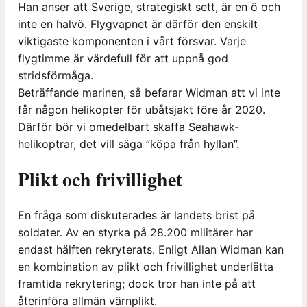
Han anser att Sverige, strategiskt sett, är en ö och
inte en halvö. Flygvapnet är därför den enskilt
viktigaste komponenten i vårt försvar. Varje
flygtimme är värdefull för att uppnå god
stridsförmåga.
Beträffande marinen, så befarar Widman att vi inte
får någon helikopter för ubåtsjakt före år 2020.
Därför bör vi omedelbart skaffa Seahawk-
helikoptrar, det vill säga ”köpa från hyllan”.
Plikt och frivillighet
En fråga som diskuterades är landets brist på
soldater. Av en styrka på 28.200 militärer har
endast hälften rekryterats. Enligt Allan Widman kan
en kombination av plikt och frivillighet underlätta
framtida rekrytering; dock tror han inte på att
återinföra allmän värnplikt.