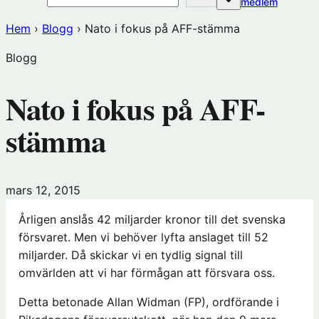
(öppnas
medlem
i
Hem
›
Blogg
›
Nato i fokus på AFF-stämma
nytt
fönster
Blogg
hos
Förening
Nato i fokus på AFF-
stämma
mars 12, 2015
Årligen anslås 42 miljarder kronor till det svenska
försvaret. Men vi behöver lyfta anslaget till 52
miljarder. Då skickar vi en tydlig signal till
omvärlden att vi har förmågan att försvara oss.
Detta betonade Allan Widman (FP), ordförande i