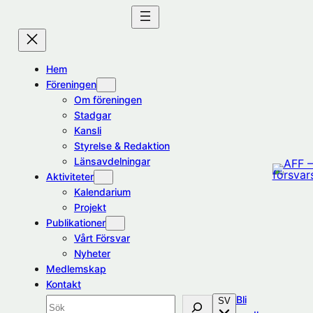
Hoppa
till
innehåll
Hem
Föreningen
Om föreningen
Stadgar
Kansli
Styrelse & Redaktion
Länsavdelningar
Aktiviteter
Kalendarium
Projekt
Publikationer
Vårt Försvar
Nyheter
Medlemskap
Kontakt
Bli
SV
Sök