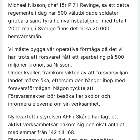
Michael Nilsson, chef för P 7 i Revinge, sa att detta
regemente i dag har 500 välutbildade soldater
gripbara samt fyra hemvärnsbataljoner med totalt
2000 man; i Sverige finns det cirka 20.000
hemvärnsmän.
Vi måste bygga vår operativa förmåga på det vi
har, trots att försvaret fått ett sparbeting på 500
miljoner kronor, sa Nilsson.
Under kvällen framkom vikten av att försvarsviljan i
landet måste öka, eftersom den hänger ihop med
försvarsförmågan. Någon tyckte att
Försvarsmakten bör besöka fler skolor och
informera eleverna om sin verksamhet.
Ny kvartett i styrelsen AFF i Skåne har lagt ett
aktivt verksamhetsår bakom sig och ökat antalet
medlemmar från 142 till 168.
Föreningens styrelse fick fyra nya ledamöter,