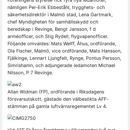
nämligen Per-Erik Ebbeståhl, trygghets- och
säkerhetsdirektör i Malmö stad, Lena Gartmark,
chef Myndigheten för samhällsskydd och
beredskap i Revinge, Bengt Jansson, f d
arméofficer, och Stig Rydell, flygvapenofficer.
Följande omvaldes: Mats Welff, Åhus, ordförande,
Ola Fischer, Malmö, vice ordförande, Mats Hansson,
Fjälkinge, Lennart Ljungfelt, Rynge, Pontus Persson,
Simrishamn, och adjungerade ledamoten Michael
Nilsson, P 7 Revinge.
Allan Widman (FP), ordförande i Riksdagens
försvarsutskott, gästade den välbesökta AFF-
stämman på gamla luftvärnsregementet Lv 4.
Vid AFF Skånes årsstämma välkomnades två nya