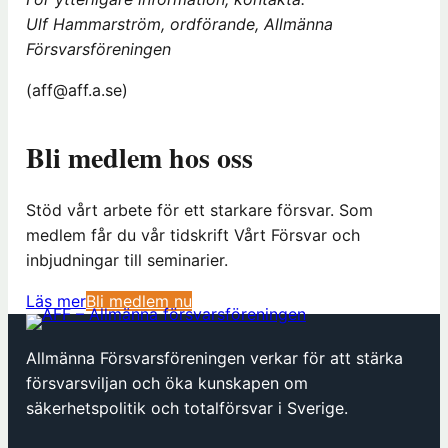
Ulf Hammarström, ordförande, Allmänna
Försvarsföreningen
(aff@aff.a.se)
Bli medlem hos oss
Stöd vårt arbete för ett starkare försvar. Som
medlem får du vår tidskrift Vårt Försvar och
inbjudningar till seminarier.
(
Läs mer
Bli medlem nu
ö
p
Allmänna Försvarsföreningen verkar för att stärka
p
försvarsviljan och öka kunskapen om
n
säkerhetspolitik och totalförsvar i Sverige.
a