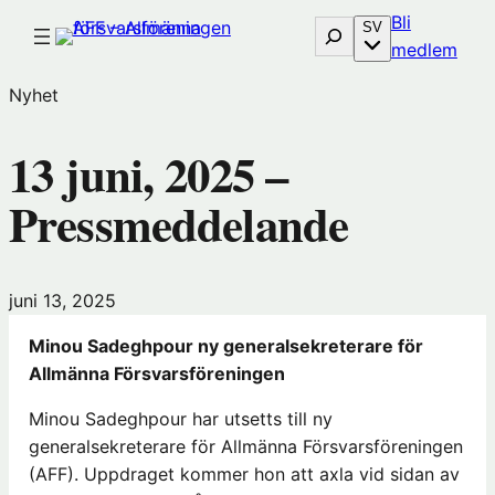
Hoppa
Bli
Sök
SV
till
(öp
medlem
innehåll
i
Nyhet
nytt
föns
13 juni, 2025 –
hos
Före
Pressmeddelande
juni 13, 2025
Minou Sadeghpour ny generalsekreterare för
Allmänna Försvarsföreningen
Minou Sadeghpour har utsetts till ny
generalsekreterare för Allmänna Försvarsföreningen
(AFF). Uppdraget kommer hon att axla vid sidan av