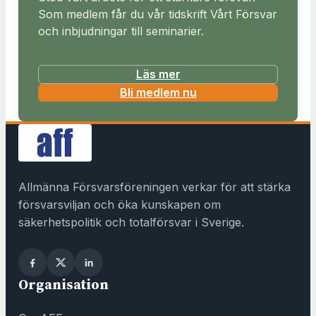
Som medlem får du vår tidskrift Vårt Försvar
och inbjudningar till seminarier.
Läs mer
(
Bli medlem nu
ö
p
p
n
a
Allmänna Försvarsföreningen verkar för att stärka
s
försvarsviljan och öka kunskapen om
i
säkerhetspolitik och totalförsvar i Sverige.
n
y
t
Organisation
t
f