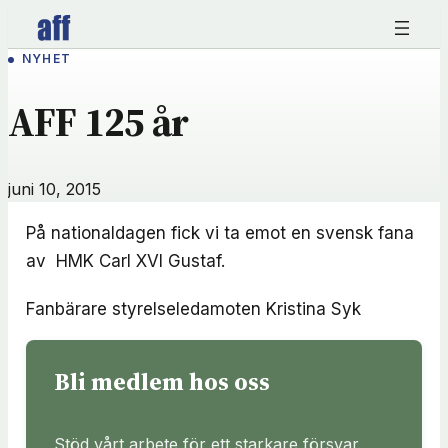
Hoppa
till
NYHET
innehåll
AFF 125 år
juni 10, 2015
På nationaldagen fick vi ta emot en svensk fana
av HMK Carl XVI Gustaf.
Fanbärare styrelseledamoten Kristina Syk
Bli medlem hos oss
Stöd vårt arbete för ett starkare försvar.