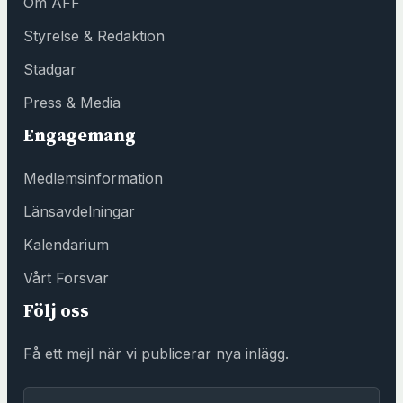
Om AFF
ö
n
Styrelse & Redaktion
s
Stadgar
t
e
Press & Media
r
Engagemang
h
o
Medlemsinformation
s
F
Länsavdelningar
ö
Kalendarium
r
e
Vårt Försvar
n
Följ oss
i
n
Få ett mejl när vi publicerar nya inlägg.
g
s
E-post