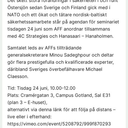
Det skett stora förändringar i säkerheten i och runt
Östersjön sedan Sverige och Finland gick med i
NATO och ett ökat och tätare nordisk-baltiskt
säkerhetssamarbete står på agendan för seminariet
tisdagen 24 juni som AFF anordnar tillsammans
med 4C Strategies och Hanasaari – Hanaholmen.
Samtalet leds av AFFs tillträdande
generalsekreterare Minou Sadeghpour och deltar
gör flera prestigefulla och kvalificerade experter,
däribland Sveriges överbefälhavare Michael
Claesson.
Tid: Tisdag 24 juni, 10.00-12.00
Plats: Cramérgatan 3, Campus Gotland, Sal E31
(plan 3 – E-huset),
alternativt via denna länk för att följa på distans –
live eller i efterhand:
https://vimeo.com/event/5208792/999f870293