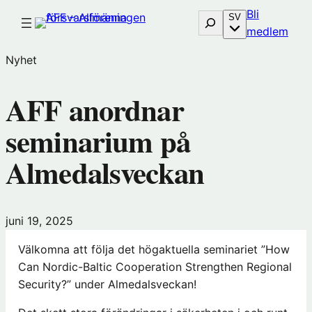
Hoppa
Bli
Sök
SV
till
(öp
medlem
innehåll
i
Nyhet
nytt
föns
AFF anordnar
hos
Före
seminarium på
Almedalsveckan
juni 19, 2025
Välkomna att följa det högaktuella seminariet ”How
Can Nordic-Baltic Cooperation Strengthen Regional
Security?” under Almedalsveckan!