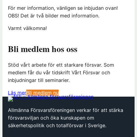
För mer information, vänligen se inbjudan ovan!
OBS! Det är två bilder med information.
Varmt välkomna!
Bli medlem hos oss
Stöd vårt arbete för ett starkare försvar. Som
medlem får du vår tidskrift Vårt Försvar och
inbjudningar till seminarier.
(
Läs mer
Bli medlem nu
ö
p
Allmänna Försvarsföreningen verkar för att stärka
p
försvarsviljan och öka kunskapen om
n
säkerhetspolitik och totalförsvar i Sverige.
a