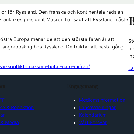
slor för Ryssland. Den franska och kontinentala rädslan
B
. Frankrikes president Macron har sagt att Ryssland måste
östra Europa menar de att den största faran är att
St
er angreppskrig hos Ryssland. De fruktar att nästa gång
me
in
ar-konflikterna-som-hotar-nato-inifran/
Lä
ion
Engagemang
FF
Medlemsinformation
lse & Redaktion
Länsavdelningar
ar
Kalendarium
 & Media
Vårt Försvar