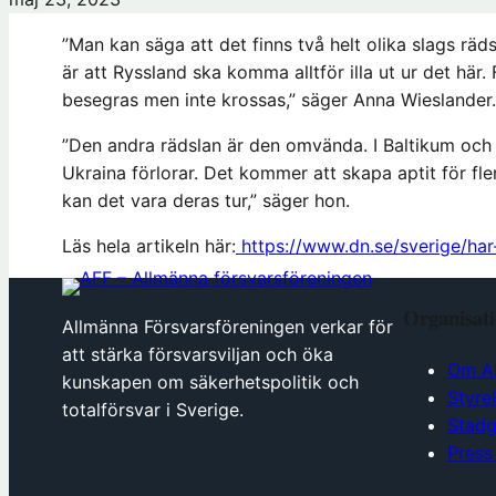
”Man kan säga att det finns två helt olika slags räd
är att Ryssland ska komma alltför illa ut ur det här
besegras men inte krossas,” säger Anna Wieslander.
”Den andra rädslan är den omvända. I Baltikum och 
Ukraina förlorar. Det kommer att skapa aptit för fl
kan det vara deras tur,” säger hon.
Läs hela artikeln här:
https://www.dn.se/sverige/har-
Organisat
Allmänna Försvarsföreningen verkar för
att stärka försvarsviljan och öka
Om A
kunskapen om säkerhetspolitik och
Styre
totalförsvar i Sverige.
Stadg
Press