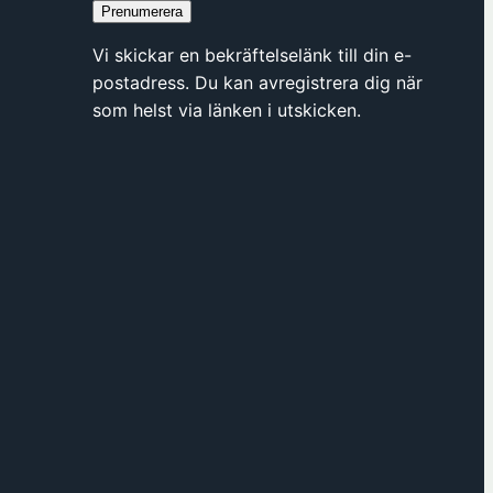
y
Prenumerera
t
Vi skickar en bekräftelselänk till din e-
t
postadress. Du kan avregistrera dig när
f
som helst via länken i utskicken.
ö
n
s
t
e
r
h
o
s
F
ö
r
e
n