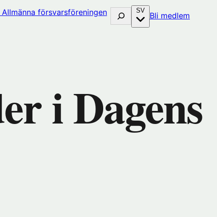
SV
Sök
(öppna
Bli medlem
i
nytt
fönster
hos
huset)
Förenin
r i Dagens