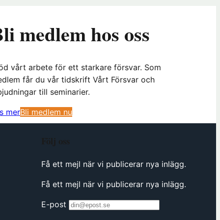
li medlem hos oss
öd vårt arbete för ett starkare försvar. Som
dlem får du vår tidskrift Vårt Försvar och
bjudningar till seminarier.
(
s mer
Bli medlem nu
ö
p
Följ oss
p
n
Få ett mejl när vi publicerar nya inlägg.
a
Få ett mejl när vi publicerar nya inlägg.
s
i
E-post
n