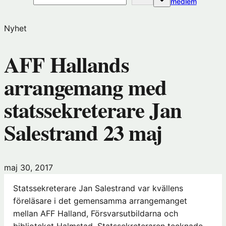
(öppnas
medlem
i
nytt
Nyhet
fönster
hos
AFF Hallands
Förening
arrangemang med
statssekreterare Jan
Salestrand 23 maj
maj 30, 2017
Statssekreterare Jan Salestrand var kvällens
föreläsare i det gemensamma arrangemanget
mellan AFF Halland, Försvarsutbildarna och