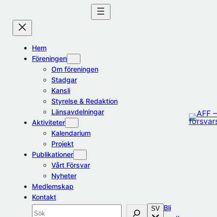
Hoppa
till
innehåll
Hem
Föreningen
Om föreningen
Stadgar
Kansli
Styrelse & Redaktion
Länsavdelningar
Aktiviteter
Kalendarium
Projekt
Publikationer
Vårt Försvar
Nyheter
Medlemskap
Kontakt
Bli
SV
Sök