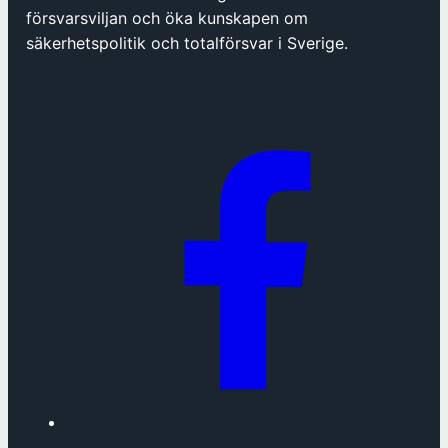
p
försvarsviljan och öka kunskapen om
n
säkerhetspolitik och totalförsvar i Sverige.
a
s
i
n
y
t
t
f
ö
n
s
t
e
r
h
o