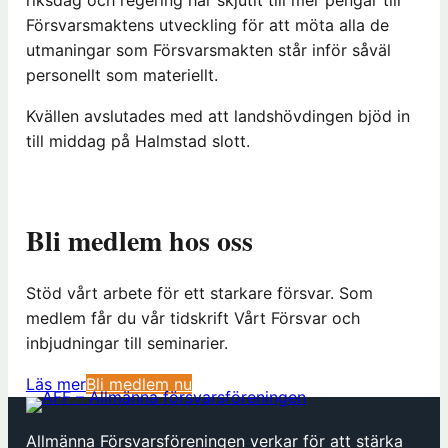
riksdag och regering har skjutit till mer pengar till
Försvarsmaktens utveckling för att möta alla de
utmaningar som Försvarsmakten står inför såväl
personellt som materiellt.
Kvällen avslutades med att landshövdingen bjöd in
till middag på Halmstad slott.
Bli medlem hos oss
Stöd vårt arbete för ett starkare försvar. Som
medlem får du vår tidskrift Vårt Försvar och
inbjudningar till seminarier.
(
Läs mer
Bli medlem nu
ö
p
Allmänna Försvarsföreningen verkar för att stärka