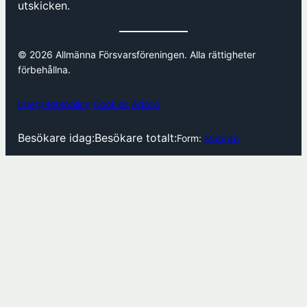
utskicken.
© 2026 Allmänna Försvarsföreningen. Alla rättigheter
förbehållna.
Integritetspolicy
Cookies
Admin
Besökare idag:
Besökare totalt:
Form:
Mabrab