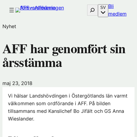
Hoppa
Bli
Sök
SV
till
(öp
medlem
innehåll
i
Nyhet
nytt
föns
AFF har genomfört sin
hos
Före
årsstämma
maj 23, 2018
Vi hälsar Landshövdingen i Östergötlands län varmt
välkommen som ordförande i AFF. På bilden
tillsammans med Kanslichef Bo Jifält och GS Anna
Wieslander.