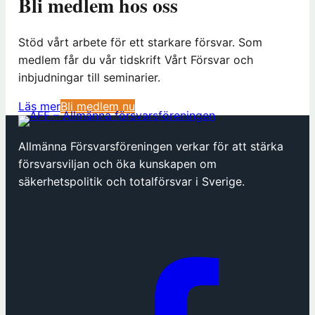
Bli medlem hos oss
Stöd vårt arbete för ett starkare försvar. Som
medlem får du vår tidskrift Vårt Försvar och
inbjudningar till seminarier.
(
Läs mer
Bli medlem nu
ö
p
Allmänna Försvarsföreningen verkar för att stärka
p
försvarsviljan och öka kunskapen om
n
säkerhetspolitik och totalförsvar i Sverige.
a
s
i
n
y
t
t