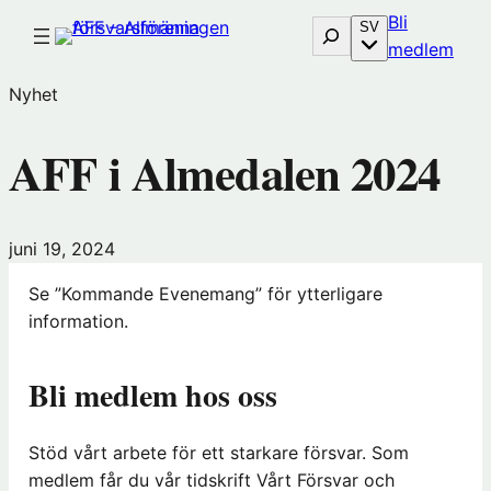
Hoppa
Bli
Sök
SV
till
(öp
medlem
innehåll
i
Nyhet
nytt
föns
AFF i Almedalen 2024
hos
Före
juni 19, 2024
Se ”Kommande Evenemang” för ytterligare
information.
Bli medlem hos oss
Stöd vårt arbete för ett starkare försvar. Som
medlem får du vår tidskrift Vårt Försvar och