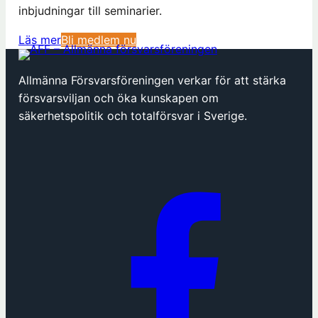
inbjudningar till seminarier.
(
Läs mer
Bli medlem nu
ö
p
Allmänna Försvarsföreningen verkar för att stärka
p
försvarsviljan och öka kunskapen om
n
säkerhetspolitik och totalförsvar i Sverige.
a
s
i
n
y
t
t
f
ö
n
s