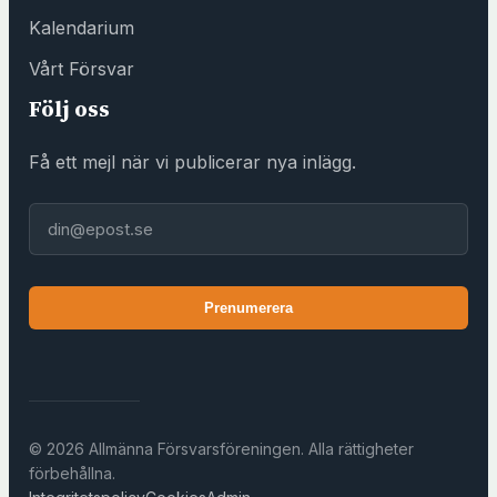
ö
Kalendarium
r
e
Vårt Försvar
n
Följ oss
i
n
Få ett mejl när vi publicerar nya inlägg.
g
s
E-post
h
u
s
Prenumerera
e
t
)
© 2026 Allmänna Försvarsföreningen. Alla rättigheter
förbehållna.