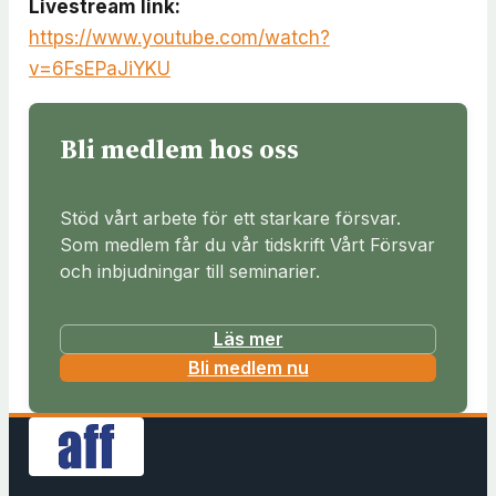
Livestream link:
https://www.youtube.com/watch?
v=6FsEPaJiYKU
Bli medlem hos oss
Stöd vårt arbete för ett starkare försvar.
Som medlem får du vår tidskrift Vårt Försvar
och inbjudningar till seminarier.
Läs mer
(
Bli medlem nu
ö
p
p
n