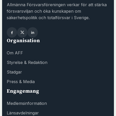
a
Allmänna Försvarsföreningen verkar för att stärka
s
försvarsviljan och öka kunskapen om
i
säkerhetspolitik och totalförsvar i Sverige.
n
y
t
Organisation
t
f
Om AFF
ö
n
Styrelse & Redaktion
s
Stadgar
t
e
Press & Media
r
Engagemang
h
o
Medlemsinformation
s
F
Länsavdelningar