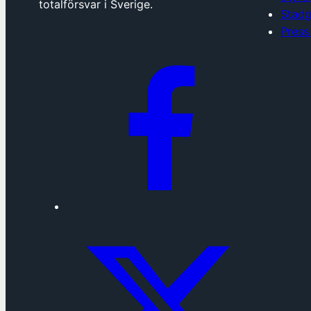
totalförsvar i Sverige.
Stadg
Press