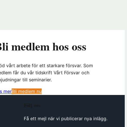
li medlem hos oss
öd vårt arbete för ett starkare försvar. Som
dlem får du vår tidskrift Vårt Försvar och
bjudningar till seminarier.
(
s mer
Bli medlem nu
ö
Följ oss
p
p
Få ett mejl när vi publicerar nya inlägg.
n
a