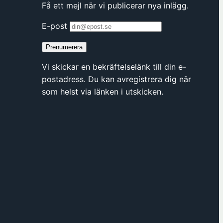
Få ett mejl när vi publicerar nya inlägg.
s
i
E-post
n
Prenumerera
y
t
Vi skickar en bekräftelselänk till din e-
t
postadress. Du kan avregistrera dig när
f
som helst via länken i utskicken.
ö
n
s
t
e
r
h
o
s
F
ö