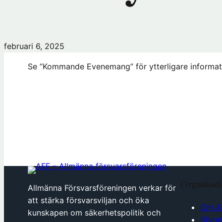
februari 6, 2025
Se ”Kommande Evenemang” för ytterligare informat
Organisat
Allmänna Försvarsföreningen verkar för
att stärka försvarsviljan och öka
Om A
kunskapen om säkerhetspolitik och
Styre