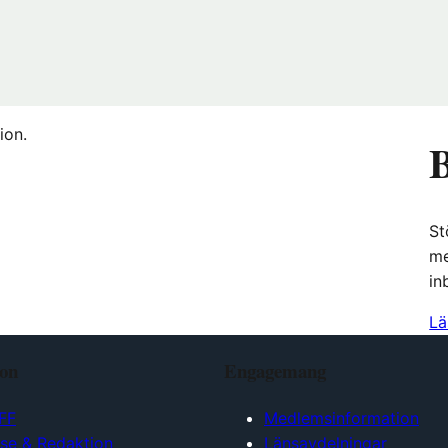
ion.
B
St
me
in
Lä
ion
Engagemang
FF
Medlemsinformation
lse & Redaktion
Länsavdelningar