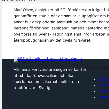
Marí Olsén, analytiker på FOI föreläste om kriget i 
genomför en studie där de samlar in uppgifter om h
annat hur oexploderad ammunition och minor hanter
personalförsörjning, samband, materialhantering etc 
överföras till Svensk räddningstjänst inför arbete
återuppbyggnaden av det civila försvaret.
Organisat
Allmänna Försvarsföreningen verkar för
att stärka försvarsviljan och öka
Om A
kunskapen om säkerhetspolitik och
Styre
totalförsvar i Sverige.
Stadg
Press