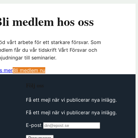
li medlem hos oss
öd vårt arbete för ett starkare försvar. Som
dlem får du vår tidskrift Vårt Försvar och
bjudningar till seminarier.
(
s mer
Bli medlem nu
ö
Följ oss
p
p
Få ett mejl när vi publicerar nya inlägg.
n
a
Få ett mejl när vi publicerar nya inlägg.
s
i
E-post
n