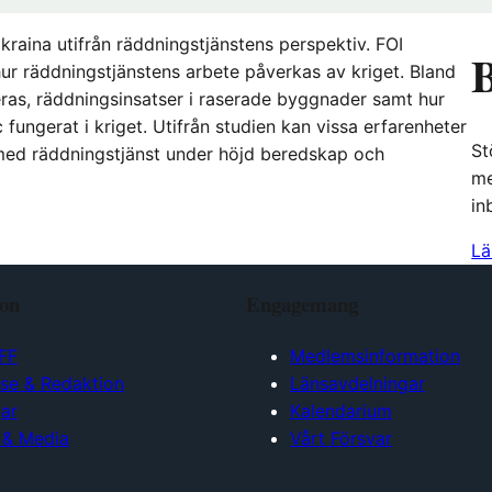
Ukraina utifrån räddningstjänstens perspektiv. FOI
B
ur räddningstjänstens arbete påverkas av kriget. Bland
as, räddningsinsatser i raserade byggnader samt hur
fungerat i kriget. Utifrån studien kan vissa erfarenheter
St
t med räddningstjänst under höjd beredskap och
me
in
Lä
ion
Engagemang
FF
Medlemsinformation
lse & Redaktion
Länsavdelningar
ar
Kalendarium
 & Media
Vårt Försvar