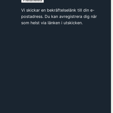
Prenumerera
y
t
Vi skickar en bekräftelselänk till din e-
t
postadress. Du kan avregistrera dig när
f
som helst via länken i utskicken.
ö
n
s
t
e
r
h
o
s
F
ö
r
e
n