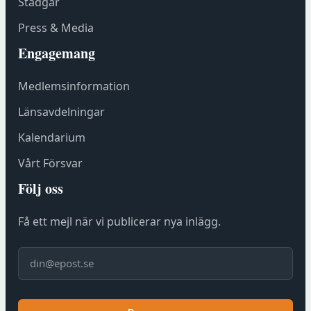
Stadgar
t
e
Press & Media
r
Engagemang
h
o
Medlemsinformation
s
F
Länsavdelningar
ö
Kalendarium
r
e
Vårt Försvar
n
Följ oss
i
n
Få ett mejl när vi publicerar nya inlägg.
g
s
E-post
h
u
s