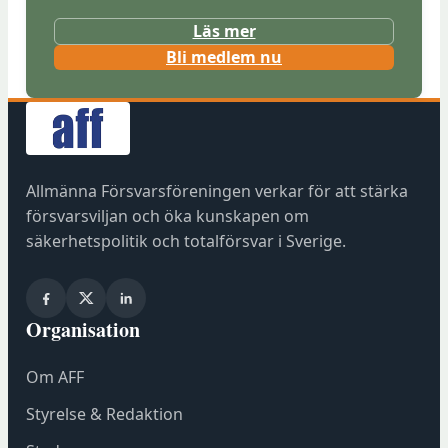
Läs mer
(
Bli medlem nu
ö
p
p
n
a
Allmänna Försvarsföreningen verkar för att stärka
s
försvarsviljan och öka kunskapen om
i
säkerhetspolitik och totalförsvar i Sverige.
n
y
t
Organisation
t
f
Om AFF
ö
n
Styrelse & Redaktion
s