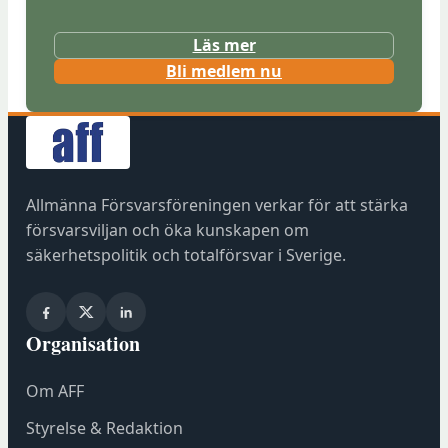
Läs mer
(
Bli medlem nu
ö
p
p
n
a
Allmänna Försvarsföreningen verkar för att stärka
s
försvarsviljan och öka kunskapen om
i
säkerhetspolitik och totalförsvar i Sverige.
n
y
t
Organisation
t
f
Om AFF
ö
n
Styrelse & Redaktion
s