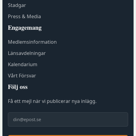
Stadgar
t
e
Press & Media
r
Engagemang
h
o
Medlemsinformation
s
F
Länsavdelningar
ö
Kalendarium
r
e
Vårt Försvar
n
Följ oss
i
n
Få ett mejl när vi publicerar nya inlägg.
g
s
E-post
h
u
s