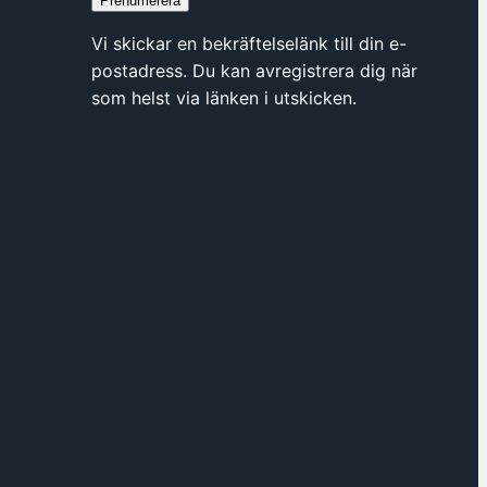
Prenumerera
y
t
Vi skickar en bekräftelselänk till din e-
t
postadress. Du kan avregistrera dig när
f
som helst via länken i utskicken.
ö
n
s
t
e
r
h
o
s
F
ö
r
e
n