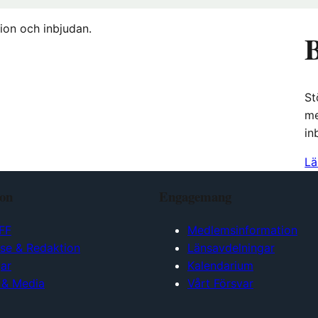
ion och inbjudan.
B
St
me
in
Lä
ion
Engagemang
FF
Medlemsinformation
lse & Redaktion
Länsavdelningar
ar
Kalendarium
 & Media
Vårt Försvar