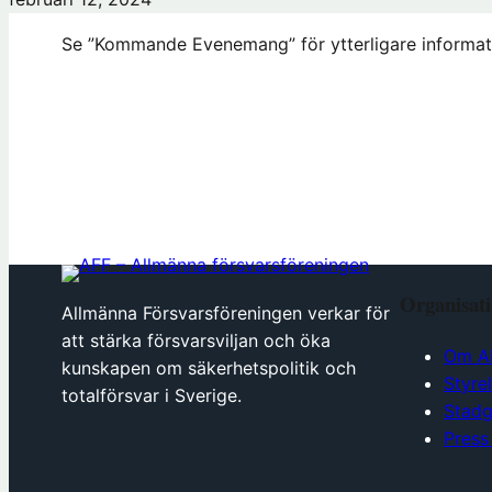
Se ”Kommande Evenemang” för ytterligare informat
Organisat
Allmänna Försvarsföreningen verkar för
att stärka försvarsviljan och öka
Om A
kunskapen om säkerhetspolitik och
Styre
totalförsvar i Sverige.
Stadg
Press