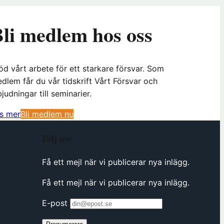
li medlem hos oss
öd vårt arbete för ett starkare försvar. Som
dlem får du vår tidskrift Vårt Försvar och
bjudningar till seminarier.
(
s mer
Bli medlem nu
ö
Följ oss
p
p
Få ett mejl när vi publicerar nya inlägg.
n
a
Få ett mejl när vi publicerar nya inlägg.
s
i
E-post
n