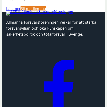
(
Läs mer
Bli medlem nu
ö
p
Allmänna Försvarsföreningen verkar för att stärka
p
försvarsviljan och öka kunskapen om
n
säkerhetspolitik och totalförsvar i Sverige.
a
s
i
n
y
t
t
f
ö
n
s
t