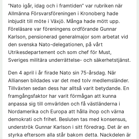
”Nato igår, idag och i framtiden” var rubriken när
Allmänna Försvarsföreningen i Kronoberg hade
inbjudit till möte i Växjö. Många hade mött upp.
Föreläsare var föreningens ordförande Gunnar
Karlson, pensionerad generalmajor som arbetat vid
den svenska Nato-delegationen, på vårt
Utrikesdepartement och som chef för Must,
Sveriges militära underrättelse- och säkerhetstjänst.
Den 4 april i år firade Nato sin 75-årsdag. När
Alliansen bildades var det med tolv medlemsländer.
Tillväxten sedan dess har alltså varit betydande. En
framgångsfaktor har varit förmågan att kunna
anpassa sig till omvärlden och få västländerna i
Nordamerika och Europa att hålla ihop och värna
demokrati och frihet. Besluten tas med konsensus,
underströk Gunnar Karlson i sitt föredrag. Det är en
styrka eftersom alla står bakom detta. Nackdelen är