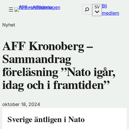
Hoppa
Bli
Sök
SV
till
(öp
medlem
innehåll
i
Nyhet
nytt
föns
AFF Kronoberg –
hos
Före
Sammandrag
föreläsning ”Nato igår,
idag och i framtiden”
oktober 18, 2024
Sverige äntligen i Nato