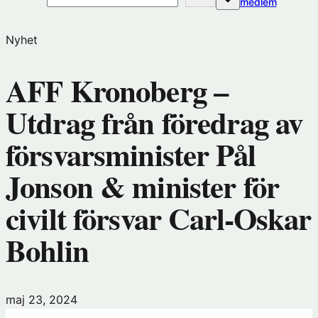
(öppnas
medlem
i
nytt
Nyhet
fönster
hos
AFF Kronoberg –
Förening
Utdrag från föredrag av
försvarsminister Pål
Jonson & minister för
civilt försvar Carl-Oskar
Bohlin
maj 23, 2024