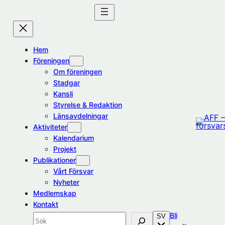
Hoppa
till
innehåll
Hem
Föreningen
Om föreningen
Stadgar
Kansli
Styrelse & Redaktion
Länsavdelningar
Aktiviteter
Kalendarium
Projekt
Publikationer
Vårt Försvar
Nyheter
Medlemskap
Kontakt
Bli
SV
Sök