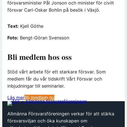
försvarsminister Pål Jonson och minister för civilt
försvar Carl-Oskar Bohlin på besök i Växjö.
Text:
Kjell Göthe
Foto:
Bengt-Göran Svensson
Bli medlem hos oss
Stöd vårt arbete för ett starkare försvar. Som
medlem får du vår tidskrift Vårt Försvar och
inbjudningar till seminarier.
(
Läs mer
Bli medlem nu
ö
p
Allmänna Försvarsföreningen verkar för att stärka
p
försvarsviljan och öka kunskapen om
n