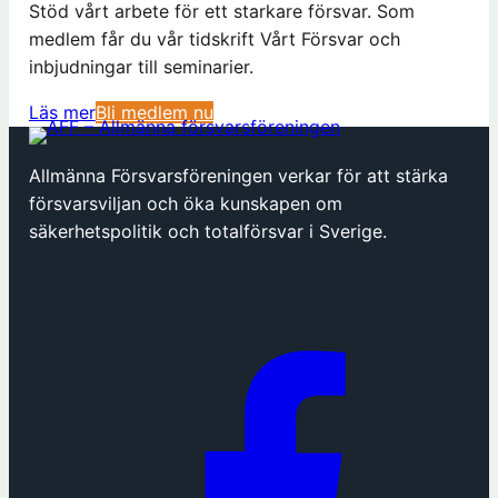
Stöd vårt arbete för ett starkare försvar. Som
medlem får du vår tidskrift Vårt Försvar och
inbjudningar till seminarier.
(
Läs mer
Bli medlem nu
ö
p
Allmänna Försvarsföreningen verkar för att stärka
p
försvarsviljan och öka kunskapen om
n
säkerhetspolitik och totalförsvar i Sverige.
a
s
i
n
y
t
t
f
ö