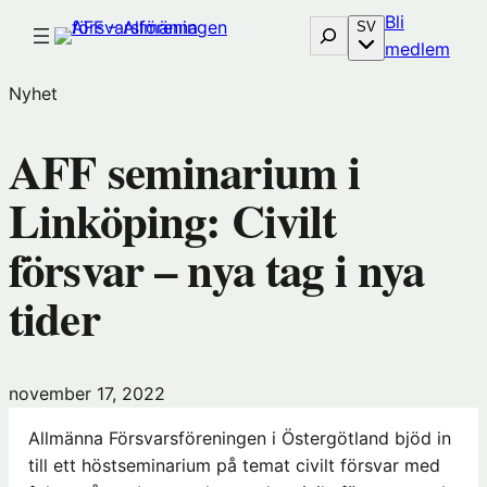
Hoppa
Bli
Sök
SV
till
(öp
medlem
innehåll
i
Nyhet
nytt
föns
AFF seminarium i
hos
Före
Linköping: Civilt
försvar – nya tag i nya
tider
november 17, 2022
Allmänna Försvarsföreningen i Östergötland bjöd in
till ett höstseminarium på temat civilt försvar med