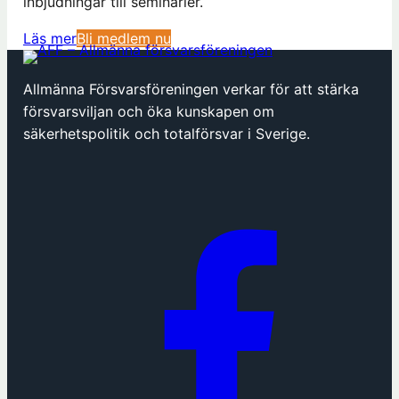
inbjudningar till seminarier.
(
Läs mer
Bli medlem nu
ö
p
Allmänna Försvarsföreningen verkar för att stärka
p
försvarsviljan och öka kunskapen om
n
säkerhetspolitik och totalförsvar i Sverige.
a
s
i
n
y
t
t
f
ö
n
s
t