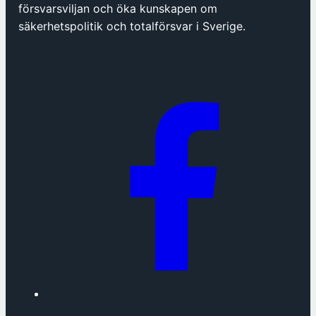
p
försvarsviljan och öka kunskapen om
n
säkerhetspolitik och totalförsvar i Sverige.
a
s
i
n
y
t
t
f
ö
n
s
t
e
r
h
o