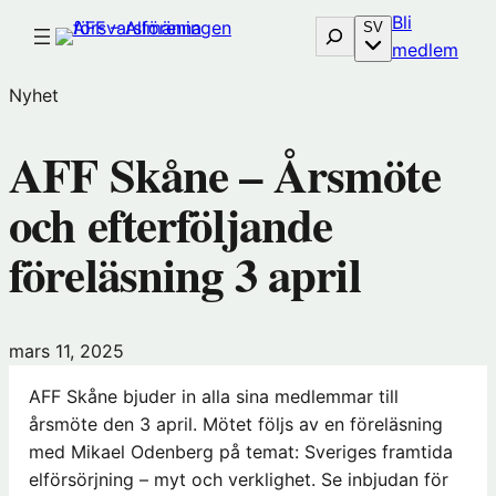
Hoppa
Bli
Sök
SV
till
(öp
medlem
innehåll
i
Nyhet
nytt
föns
AFF Skåne – Årsmöte
hos
Före
och efterföljande
föreläsning 3 april
mars 11, 2025
AFF Skåne bjuder in alla sina medlemmar till
årsmöte den 3 april. Mötet följs av en föreläsning
med Mikael Odenberg på temat: Sveriges framtida
elförsörjning – myt och verklighet. Se inbjudan för