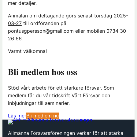
mer detaljer.
Anmälan om deltagande görs
senast torsdag 2025-
03-27
till ordföranden på
pontusgpersson@gmail.com
eller mobilen 0734 30
26 66.
Varmt välkomna!
Bli medlem hos oss
Stöd vårt arbete för ett starkare försvar. Som
medlem får du vår tidskrift Vårt Försvar och
inbjudningar till seminarier.
(
Läs mer
Bli medlem nu
ö
p
Allmänna Försvarsföreningen verkar för att stärka