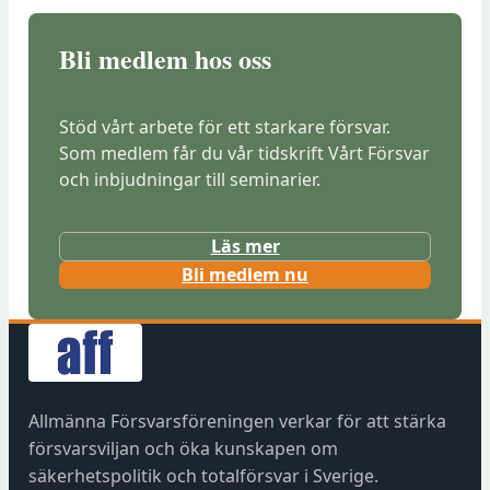
Bli medlem hos oss
Stöd vårt arbete för ett starkare försvar.
Som medlem får du vår tidskrift Vårt Försvar
och inbjudningar till seminarier.
Läs mer
(
Bli medlem nu
ö
p
p
n
a
Allmänna Försvarsföreningen verkar för att stärka
s
försvarsviljan och öka kunskapen om
i
säkerhetspolitik och totalförsvar i Sverige.