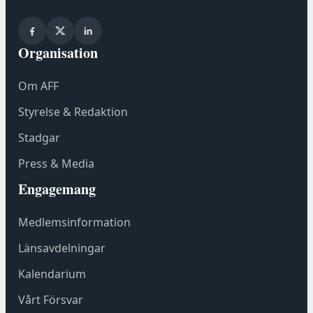
n
y
t
Organisation
t
f
Om AFF
ö
n
Styrelse & Redaktion
s
Stadgar
t
e
Press & Media
r
Engagemang
h
o
Medlemsinformation
s
F
Länsavdelningar
ö
Kalendarium
r
e
Vårt Försvar