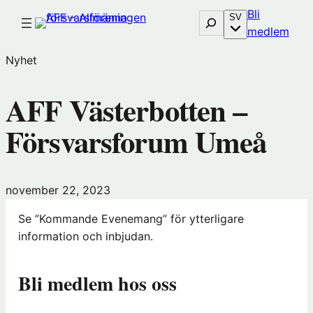
Hoppa
Bli
Sök
SV
till
(öp
medlem
innehåll
i
Nyhet
nytt
föns
AFF Västerbotten –
hos
Före
Försvarsforum Umeå
november 22, 2023
Se ”Kommande Evenemang” för ytterligare
information och inbjudan.
Bli medlem hos oss