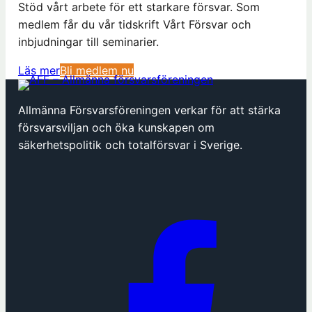
Stöd vårt arbete för ett starkare försvar. Som
medlem får du vår tidskrift Vårt Försvar och
inbjudningar till seminarier.
(
Läs mer
Bli medlem nu
ö
p
Allmänna Försvarsföreningen verkar för att stärka
p
försvarsviljan och öka kunskapen om
n
säkerhetspolitik och totalförsvar i Sverige.
a
s
i
n
y
t
t
f
ö