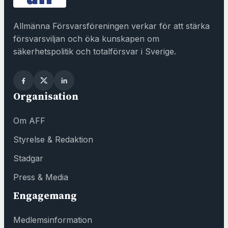
n
a
Allmänna Försvarsföreningen verkar för att stärka
s
försvarsviljan och öka kunskapen om
i
säkerhetspolitik och totalförsvar i Sverige.
n
y
t
Organisation
t
f
Om AFF
ö
n
Styrelse & Redaktion
s
Stadgar
t
e
Press & Media
r
Engagemang
h
o
Medlemsinformation
s