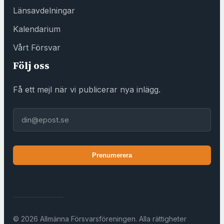
F
Länsavdelningar
ö
Kalendarium
r
e
Vårt Försvar
n
Följ oss
i
n
Få ett mejl när vi publicerar nya inlägg.
g
s
E-post
h
u
s
Prenumerera
e
t
)
© 2026 Allmänna Försvarsföreningen. Alla rättigheter