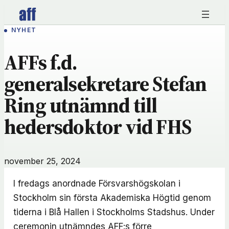
Hoppa
till
NYHET
innehåll
AFFs f.d.
generalsekretare Stefan
Ring utnämnd till
hedersdoktor vid FHS
november 25, 2024
I fredags anordnade Försvarshögskolan i
Stockholm sin första Akademiska Högtid genom
tiderna i Blå Hallen i Stockholms Stadshus. Under
ceremonin utnämndes AFF:s förre