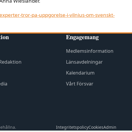
 Anna Wieslander.
xperter-tror-pa-uppgorelse-i-vilnius-om-svenskt-
tion
Engagemang
Medlemsinformation
 Redaktion
Länsavdelningar
Kalendarium
dia
Vårt Försvar
ehållna.
Integritetspolicy
Cookies
Admin