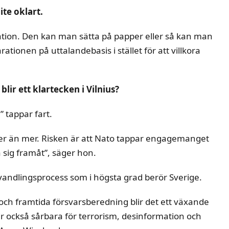
lite oklart.
laration. Den kan man sätta på papper eller så kan man
ationen på uttalandebasis i stället för att villkora
ir ett klartecken i Vilnius?
 tappar fart.
er än mer. Risken är att Nato tappar engagemanget
 sig framåt”, säger hon.
mvandlingsprocess som i högsta grad berör Sverige.
och framtida försvarsberedning blir det ett växande
blir också sårbara för terrorism, desinformation och