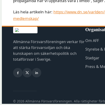
propaganda när vi uppfattas vara I limbo”, säger
Läs hela artikeln här:
https://www.dn.se/varlden/e
medlemskap/
Organisa
Om AFF
Allmänna Försvarsföreningen verkar för
att stärka försvarsviljan och öka
Styrelse &
kunskapen om säkerhetspolitik och
Stadgar
totalförsvar i Sverige.
Press & Me
© 2026 Allmänna Försvarsföreningen. Alla rättigheter förb