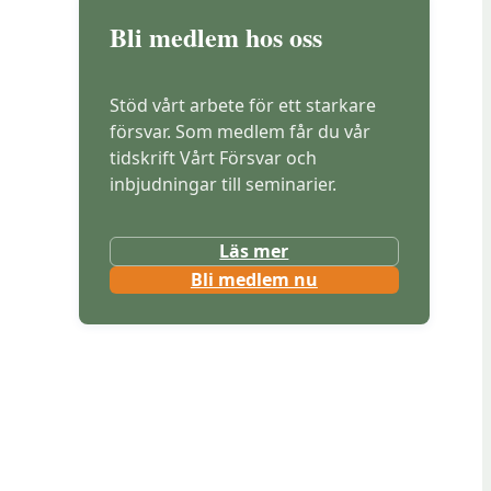
Bli medlem hos oss
Stöd vårt arbete för ett starkare
försvar. Som medlem får du vår
tidskrift Vårt Försvar och
inbjudningar till seminarier.
Läs mer
(
Bli medlem nu
ö
p
p
n
a
s
i