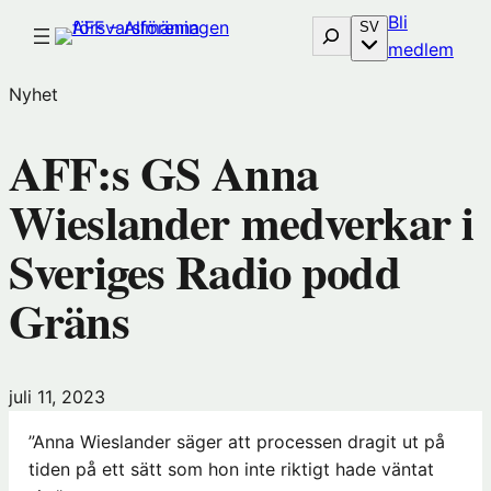
Hoppa
Bli
Sök
SV
till
(öp
medlem
innehåll
i
Nyhet
nytt
föns
AFF:s GS Anna
hos
Före
Wieslander medverkar i
Sveriges Radio podd
Gräns
juli 11, 2023
”Anna Wieslander säger att processen dragit ut på
tiden på ett sätt som hon inte riktigt hade väntat