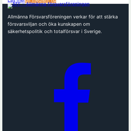
ö
p
Allmänna Försvarsföreningen verkar för att stärka
p
försvarsviljan och öka kunskapen om
n
säkerhetspolitik och totalförsvar i Sverige.
a
s
i
n
y
t
t
f
ö
n
s
t
e