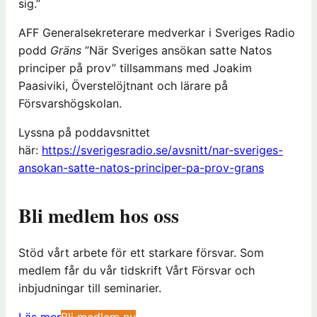
sig.”
AFF Generalsekreterare medverkar i Sveriges Radio
podd
Gräns
”När Sveriges ansökan satte Natos
principer på prov” tillsammans med Joakim
Paasiviki, Överstelöjtnant och lärare på
Försvarshögskolan.
Lyssna på poddavsnittet
här:
https://sverigesradio.se/avsnitt/nar-sveriges-
ansokan-satte-natos-principer-pa-prov-grans
Bli medlem hos oss
Stöd vårt arbete för ett starkare försvar. Som
medlem får du vår tidskrift Vårt Försvar och
inbjudningar till seminarier.
(
Läs mer
Bli medlem nu