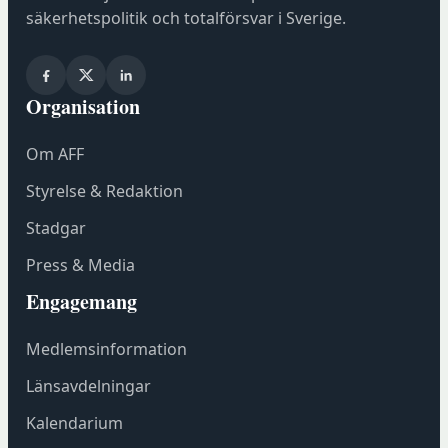
s
säkerhetspolitik och totalförsvar i Sverige.
i
n
y
Organisation
t
t
Om AFF
f
ö
Styrelse & Redaktion
n
Stadgar
s
t
Press & Media
e
Engagemang
r
h
Medlemsinformation
o
s
Länsavdelningar
F
Kalendarium
ö