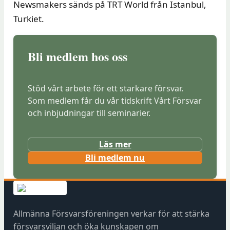
Newsmakers sänds på TRT World från Istanbul,
Turkiet.
Bli medlem hos oss
Stöd vårt arbete för ett starkare försvar.
Som medlem får du vår tidskrift Vårt Försvar
och inbjudningar till seminarier.
Läs mer
(
Bli medlem nu
ö
p
p
n
Allmänna Försvarsföreningen verkar för att stärka
a
försvarsviljan och öka kunskapen om