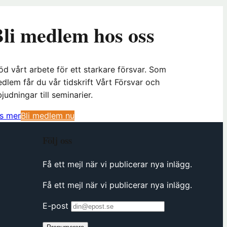
li medlem hos oss
öd vårt arbete för ett starkare försvar. Som
dlem får du vår tidskrift Vårt Försvar och
bjudningar till seminarier.
(
s mer
Bli medlem nu
ö
Följ oss
p
p
Få ett mejl när vi publicerar nya inlägg.
n
a
Få ett mejl när vi publicerar nya inlägg.
s
i
E-post
n