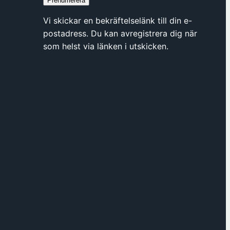
Prenumerera
y
t
Vi skickar en bekräftelselänk till din e-
t
postadress. Du kan avregistrera dig när
f
som helst via länken i utskicken.
ö
n
s
t
e
r
h
o
s
F
ö
r
e
n