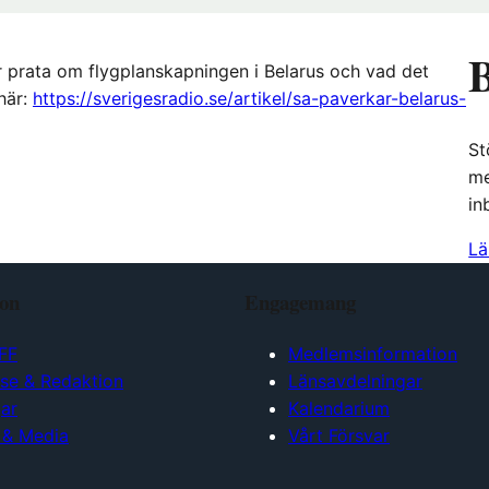
B
r prata om flygplanskapningen i Belarus och vad det
här:
https://sverigesradio.se/artikel/sa-paverkar-belarus-
St
me
in
Lä
ion
Engagemang
FF
Medlemsinformation
lse & Redaktion
Länsavdelningar
ar
Kalendarium
 & Media
Vårt Försvar