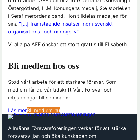
ordförande i AFF och bl a före detta landshövding i
Östergötland, H.M. Konungens medalj, 2:e storleken
i Serafimerordens band. Hon tilldelas medaljen för
sina
”[…] framstående insatser inom svenskt
organisations- och näringsliv”.
Vi alla på AFF önskar ett stort grattis till Elisabeth!
Bli medlem hos oss
Stöd vårt arbete för ett starkare försvar. Som
medlem får du vår tidskrift Vårt Försvar och
inbjudningar till seminarier.
(
Läs mer
Bli medlem nu
ö
p
Allmänna Försvarsföreningen verkar för att stärka
p
försvarsviljan och öka kunskapen om