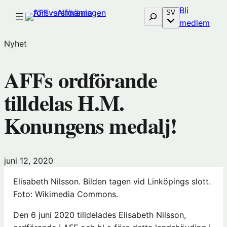
Hoppa
Bli
Sök
SV
till
(öp
medlem
innehåll
i
Nyhet
nytt
föns
AFFs ordförande
hos
Före
tilldelas H.M.
Konungens medalj!
juni 12, 2020
Elisabeth Nilsson. Bilden tagen vid Linköpings slott.
Foto: Wikimedia Commons.
Den 6 juni 2020 tilldelades Elisabeth Nilsson,