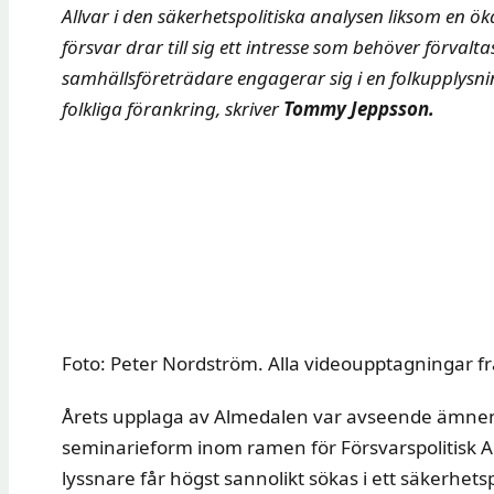
Allvar i den säkerhetspolitiska analysen liksom en ö
försvar drar till sig ett intresse som behöver förval
samhällsföreträdare engagerar sig i en folkupplysni
folkliga förankring, skriver
Tommy Jeppsson.
Foto: Peter Nordström. Alla videoupptagningar f
Årets upplaga av Almedalen var avseende ämnena s
seminarieform inom ramen för Försvarspolitisk Ar
lyssnare får högst sannolikt sökas i ett säkerhet