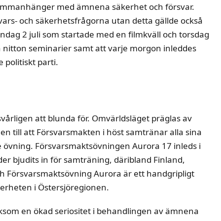
sammanhänger med ämnena säkerhet och försvar.
svars- och säkerhetsfrågorna utan detta gällde också
dag 2 juli som startade med en filmkväll och torsdag
na nitton seminarier samt att varje morgon inleddes
politiskt parti.
årligen att blunda för. Omvärldsläget präglas av
n till att Försvarsmakten i höst samtränar alla sina
re övning. Försvarsmaktsövningen Aurora 17 inleds i
er bjudits in för samträning, däribland Finland,
h Försvarsmaktsövning Aurora är ett handgripligt
äkerheten i Östersjöregionen.
 liksom en ökad seriositet i behandlingen av ämnena