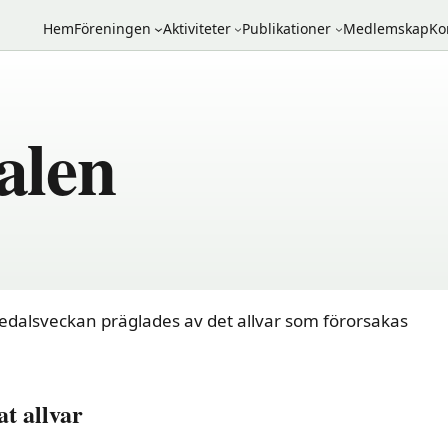
Hem
Föreningen
Aktiviteter
Publikationer
Medlemskap
Ko
alen
edalsveckan präglades av det allvar som förorsakas
t allvar