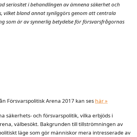
kad seriositet i behandlingen av ämnena säkerhet och
tas, vilket bland annat synliggörs genom att centrala
ng som är av synnerlig betydelse för försvarsfrågornas
rån Försvarspolitisk Arena 2017 kan ses
här »
äkerhets- och försvarspolitik, vilka erbjöds i
ena, välbesökt. Bakgrunden till tillströmningen av
spolitiskt läge som gör människor mera intresserade av