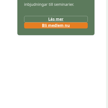
inbjudningar till seminarier.
Läs mer
(
Bli medlem nu
ö
p
p
n
a
s
i
n
y
t
t
f
ö