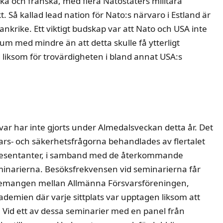
ka och franska, med flera Natostaters militära
. Så kallad lead nation för Nato:s närvaro i Estland är
ankrike. Ett viktigt budskap var att Nato och USA inte
kum med mindre än att detta skulle få ytterligt
 liksom för trovärdigheten i bland annat USA:s
var har inte gjorts under Almedalsveckan detta år. Det
ars- och säkerhetsfrågorna behandlades av flertalet
presentanter, i samband med de återkommande
inarierna. Besöksfrekvensen vid seminarierna får
ngemangen mellan Allmänna Försvarsföreningen,
demien där varje sittplats var upptagen liksom att
 Vid ett av dessa seminarier med en panel från