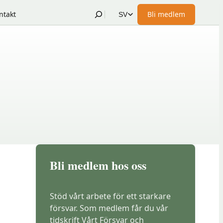
Sök
ntakt
Bli medlem
SV
(öppnas
i
nytt
fönster
hos
Föreningshuset)
Bli medlem hos oss
Stöd vårt arbete för ett starkare
försvar. Som medlem får du vår
tidskrift Vårt Försvar och