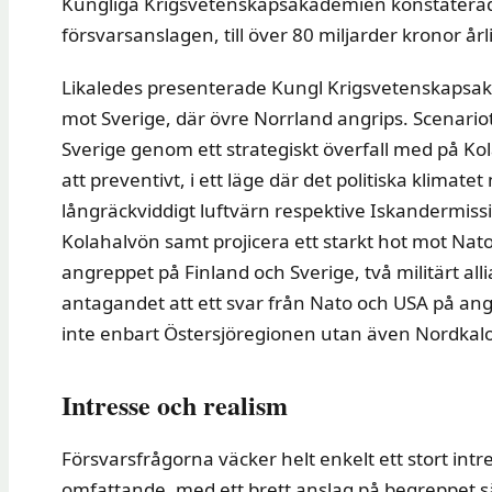
Kungliga Krigsvetenskapsakademien konstaterade
försvarsanslagen, till över 80 miljarder kronor årl
Likaledes presenterade Kungl Krigsvetenskapsakad
mot Sverige, där övre Norrland angrips. Scenario
Sverige genom ett strategiskt överfall med på Ko
att preventivt, i ett läge där det politiska klimate
långräckviddigt luftvärn respektive Iskandermiss
Kolahalvön samt projicera ett starkt hot mot Nato
angreppet på Finland och Sverige, två militärt alli
antagandet att ett svar från Nato och USA på ang
inte enbart Östersjöregionen utan även Nordkalot
Intresse och realism
Försvarsfrågorna väcker helt enkelt ett stort int
omfattande, med ett brett anslag på begreppet s