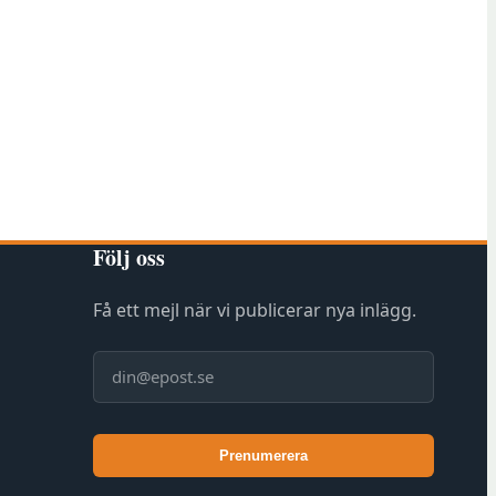
Följ oss
Få ett mejl när vi publicerar nya inlägg.
E-post
Prenumerera