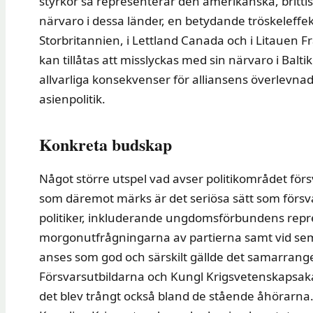
styrkor så representerar den amerikanska, brittis
närvaro i dessa länder, en betydande tröskeleffekt
Storbritannien, i Lettland Canada och i Litauen Fr
kan tillåtas att misslyckas med sin närvaro i Balti
allvarliga konsekvenser för alliansens överlevnad
asienpolitik.
Konkreta budskap
Något större utspel vad avser politikområdet förs
som däremot märks är det seriösa sätt som försv
politiker, inkluderande ungdomsförbundens re
morgonutfrågningarna av partierna samt vid sem
anses som god och särskilt gällde det samarra
Försvarsutbildarna och Kungl Krigsvetenskapsaka
det blev trångt också bland de stående åhörarna.