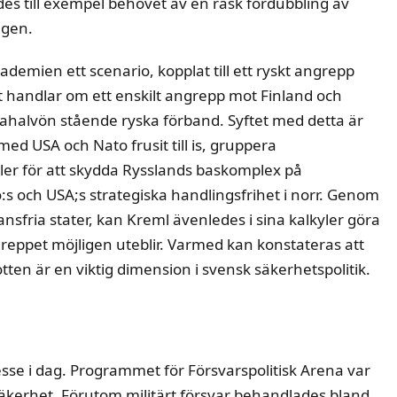
s till exempel behovet av en rask fördubbling av
igen.
emien ett scenario, kopplat till ett ryskt angrepp
t handlar om ett enskilt angrepp mot Finland och
lahalvön stående ryska förband. Syftet med detta är
t med USA och Nato frusit till is, gruppera
iler för att skydda Rysslands baskomplex på
:s och USA;s strategiska handlingsfrihet i norr. Genom
ansfria stater, kan Kreml ävenledes i sina kalkyler göra
reppet möjligen uteblir. Varmed kan konstateras att
ten är en viktig dimension i svensk säkerhetspolitik.
resse i dag. Programmet för Försvarspolitisk Arena var
äkerhet. Förutom militärt försvar behandlades bland