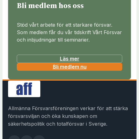
Bli medlem hos oss
Stöd vårt arbete för ett starkare försvar.
Som medlem får du vår tidskrift Vårt Försvar
och inbjudningar till seminarier.
Läs mer
(
Bli medlem nu
ö
p
p
n
a
Allmänna Försvarsföreningen verkar för att stärka
s
försvarsviljan och öka kunskapen om
i
säkerhetspolitik och totalförsvar i Sverige.
n
y