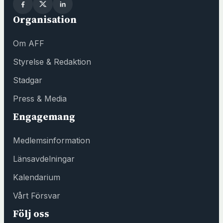
t
Organisation
t
f
Om AFF
ö
n
Styrelse & Redaktion
s
Stadgar
t
e
Press & Media
r
Engagemang
h
o
Medlemsinformation
s
F
Länsavdelningar
ö
Kalendarium
r
e
Vårt Försvar
n
Följ oss
i