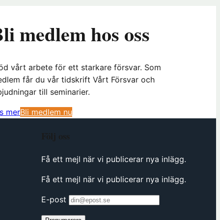
li medlem hos oss
öd vårt arbete för ett starkare försvar. Som
dlem får du vår tidskrift Vårt Försvar och
bjudningar till seminarier.
(
s mer
Bli medlem nu
ö
Följ oss
p
p
Få ett mejl när vi publicerar nya inlägg.
n
a
Få ett mejl när vi publicerar nya inlägg.
s
i
E-post
n