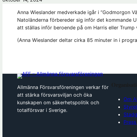
Anna Wieslander medverkade igår i ”Godmorgon Vä
Natoländerna förbereder sig inför det kommande 
att ställas inför beroende på om Harris eller Trump 
(Anna Wieslander deltar cirka 85 minuter in i prog
Organisat
Allmänna Försvarsföreningen verkar för
att stärka försvarsviljan och öka
Om A
kunskapen om säkerhetspolitik och
Styre
totalförsvar i Sverige.
Stadg
Press