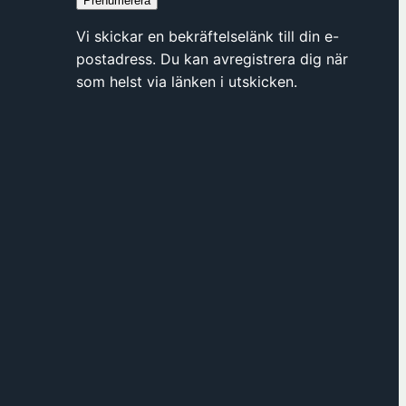
Prenumerera
y
t
Vi skickar en bekräftelselänk till din e-
t
postadress. Du kan avregistrera dig när
f
som helst via länken i utskicken.
ö
n
s
t
e
r
h
o
s
F
ö
r
e
n