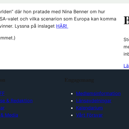
rlden” där hon pratade med Nina Benner om hur
B
USA-valet och vilka scenarion som Europa kan komma
vinner. Lyssna på inslaget
HÄR!
rammet.)
St
me
in
Lä
ion
Engagemang
FF
Medlemsinformation
lse & Redaktion
Länsavdelningar
ar
Kalendarium
 & Media
Vårt Försvar