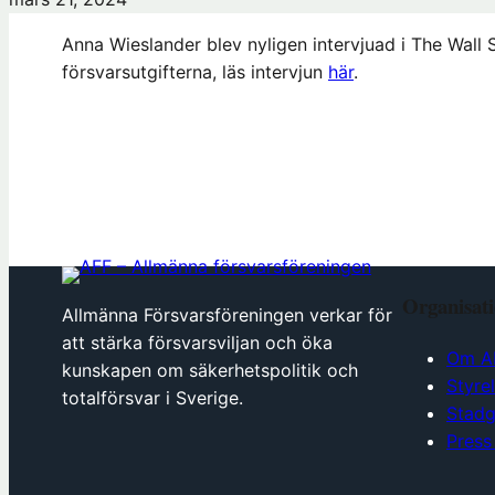
Anna Wieslander blev nyligen intervjuad i The Wall
försvarsutgifterna, läs intervjun
här
.
Organisat
Allmänna Försvarsföreningen verkar för
att stärka försvarsviljan och öka
Om A
kunskapen om säkerhetspolitik och
Styre
totalförsvar i Sverige.
Stadg
Press