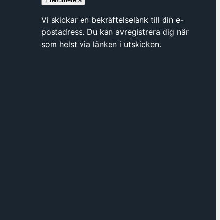
Prenumerera
y
t
Vi skickar en bekräftelselänk till din e-
t
postadress. Du kan avregistrera dig när
f
som helst via länken i utskicken.
ö
n
s
t
e
r
h
o
s
F
ö
r
e
n