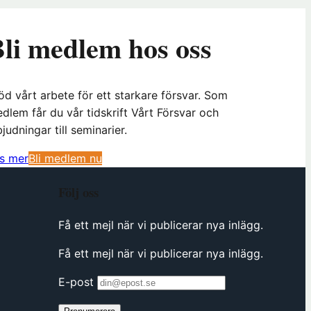
li medlem hos oss
öd vårt arbete för ett starkare försvar. Som
dlem får du vår tidskrift Vårt Försvar och
bjudningar till seminarier.
(
s mer
Bli medlem nu
ö
Följ oss
p
p
Få ett mejl när vi publicerar nya inlägg.
n
a
Få ett mejl när vi publicerar nya inlägg.
s
i
E-post
n