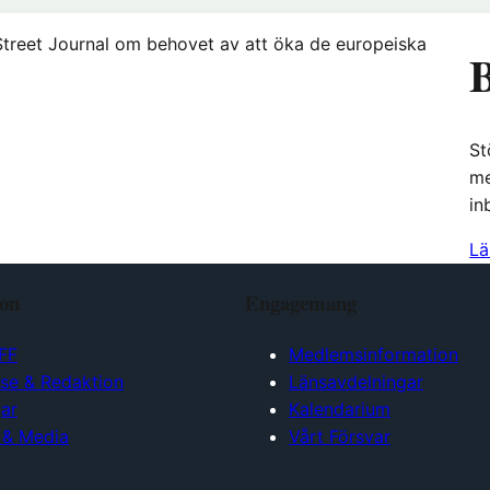
 Street Journal om behovet av att öka de europeiska
B
St
me
in
Lä
ion
Engagemang
FF
Medlemsinformation
lse & Redaktion
Länsavdelningar
ar
Kalendarium
 & Media
Vårt Försvar