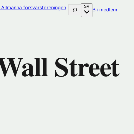
SV
Sök
(öppna
Bli medlem
i
nytt
fönster
hos
huset)
Förenin
Wall Street