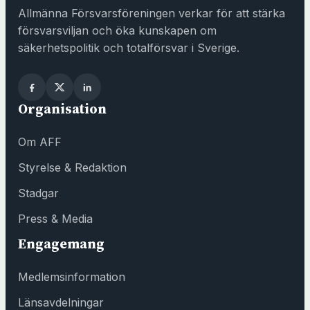
a
Allmänna Försvarsföreningen verkar för att stärka
s
försvarsviljan och öka kunskapen om
i
säkerhetspolitik och totalförsvar i Sverige.
n
y
t
Organisation
t
f
Om AFF
ö
n
Styrelse & Redaktion
s
Stadgar
t
e
Press & Media
r
Engagemang
h
o
Medlemsinformation
s
F
Länsavdelningar