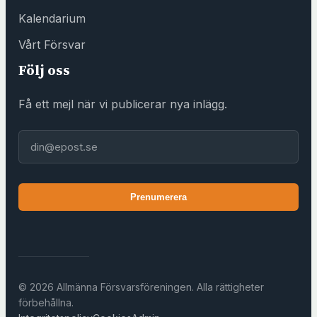
ö
Kalendarium
r
e
Vårt Försvar
n
Följ oss
i
n
Få ett mejl när vi publicerar nya inlägg.
g
s
E-post
h
u
s
Prenumerera
e
t
)
© 2026 Allmänna Försvarsföreningen. Alla rättigheter
förbehållna.