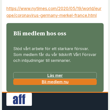
https://www.nytimes.com/2020/05/19/world/eur
ope/coronavirus-germany-merkel-france.html
Bli medlem hos oss
Stöd vårt arbete för ett starkare försvar.
Som medlem får du vår tidskrift Vårt Försvar
och inbjudningar till seminarier.
Läs mer
(
Bli medlem nu
ö
p
p
n