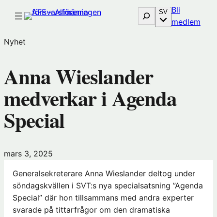
Hoppa
Bli
Sök
SV
till
(öp
medlem
innehåll
i
Nyhet
nytt
föns
Anna Wieslander
hos
Före
medverkar i Agenda
Special
mars 3, 2025
Generalsekreterare Anna Wieslander deltog under
söndagskvällen i SVT:s nya specialsatsning ”Agenda
Special” där hon tillsammans med andra experter
svarade på tittarfrågor om den dramatiska