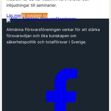
inbjudningar till seminarier.
(
Läs mer
Bli medlem nu
ö
p
Allmänna Försvarsföreningen verkar för att stärka
p
försvarsviljan och öka kunskapen om
n
säkerhetspolitik och totalförsvar i Sverige.
a
s
i
n
y
t
t
f
ö
n
s