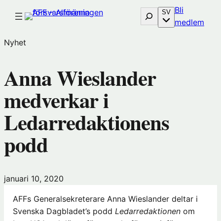
Hoppa
Bli
Sök
SV
till
(öp
medlem
innehåll
i
Nyhet
nytt
föns
Anna Wieslander
hos
Före
medverkar i
Ledarredaktionens
podd
januari 10, 2020
AFFs Generalsekreterare Anna Wieslander deltar i
Svenska Dagbladet’s podd
Ledarredaktionen
om