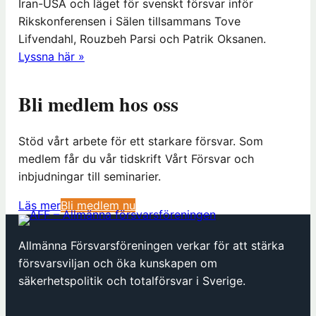
Iran-USA och läget för svenskt försvar inför
Rikskonferensen i Sälen tillsammans Tove
Lifvendahl, Rouzbeh Parsi och Patrik Oksanen.
Lyssna här »
Bli medlem hos oss
Stöd vårt arbete för ett starkare försvar. Som
medlem får du vår tidskrift Vårt Försvar och
inbjudningar till seminarier.
(
Läs mer
Bli medlem nu
ö
p
Allmänna Försvarsföreningen verkar för att stärka
p
försvarsviljan och öka kunskapen om
n
säkerhetspolitik och totalförsvar i Sverige.
a
s