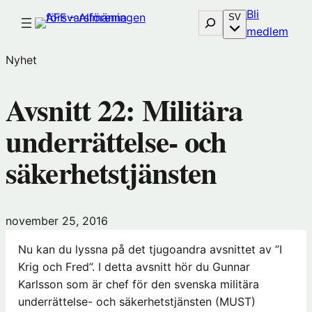
Hoppa
Bli
Sök
SV
till
(öp
medlem
innehåll
i
Nyhet
nytt
föns
Avsnitt 22: Militära
hos
Före
underrättelse- och
säkerhetstjänsten
november 25, 2016
Nu kan du lyssna på det tjugoandra avsnittet av ”I
Krig och Fred”. I detta avsnitt hör du Gunnar
Karlsson som är chef för den svenska militära
underrättelse- och säkerhetstjänsten (MUST)