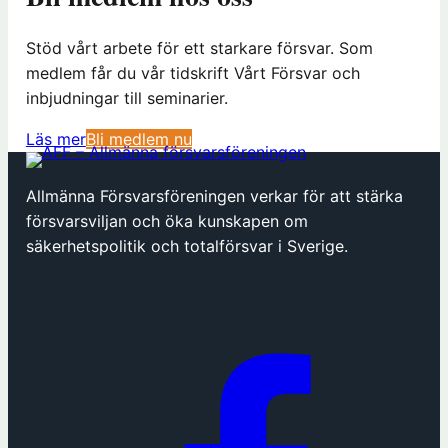
Stöd vårt arbete för ett starkare försvar. Som
medlem får du vår tidskrift Vårt Försvar och
inbjudningar till seminarier.
(
Läs mer
Bli medlem nu
ö
p
Allmänna Försvarsföreningen verkar för att stärka
p
försvarsviljan och öka kunskapen om
n
säkerhetspolitik och totalförsvar i Sverige.
a
s
i
n
y
t
t
f