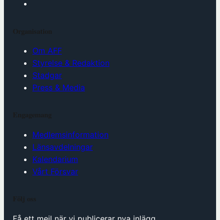
Organisation
Om AFF
Styrelse & Redaktion
Stadgar
Press & Media
Engagemang
Medlemsinformation
Länsavdelningar
Kalendarium
Vårt Försvar
Följ oss
Få ett mejl när vi publicerar nya inlägg.