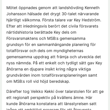
Mötet öppnades genom att landshövding Kenneth
Johansson hälsade det drygt 30-talet närvarande
hjärtligt välkomna. Första talare var Key Hedström.
Efter att inledningsvis berört det civila försvarets
närtidshistoria berättade Key dels om
Försvarsmaktens och MSB:s gemensamma
grundsyn för en sammanhängande planering för
totalförsvar och dels om myndigheternas
gemensamma uppdrag att främja och utveckla det
nyss nämnda. På ett enkelt och tydligt sätt gav Key
åhörarna en djupare insikt kring några viktiga
grundvärden inom totalförsvarsplaneringen samt
om MSB:s roll vid höjd beredskap.
Därefter tog Veikko Kekki över talarstolen för att ge
ett regionalt perspektiv på kvällens ämne. Här
kunde åhörarna konstatera att länsstyrelsen satt
igång ett ambitiöst program för att återuppta