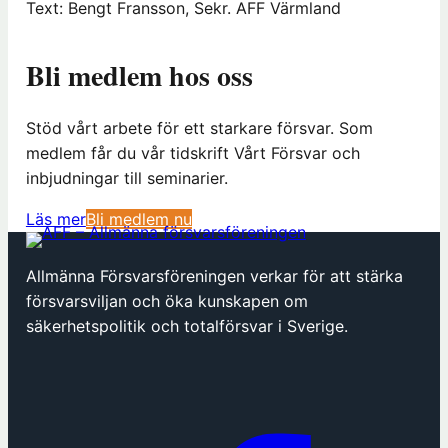
Text: Bengt Fransson, Sekr. AFF Värmland
Bli medlem hos oss
Stöd vårt arbete för ett starkare försvar. Som
medlem får du vår tidskrift Vårt Försvar och
inbjudningar till seminarier.
(
Läs mer
Bli medlem nu
ö
p
Allmänna Försvarsföreningen verkar för att stärka
p
försvarsviljan och öka kunskapen om
n
säkerhetspolitik och totalförsvar i Sverige.
a
s
i
n
y