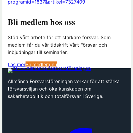
programid=1637&artikel=7327409
Bli medlem hos oss
Stöd vårt arbete för ett starkare försvar. Som
medlem får du vår tidskrift Vårt Försvar och
inbjudningar till seminarier.
(
Läs mer
Bli medlem nu
ö
p
Allmänna Försvarsföreningen verkar för att stärka
p
försvarsviljan och öka kunskapen om
n
säkerhetspolitik och totalförsvar i Sverige.
a
s
i
n
y