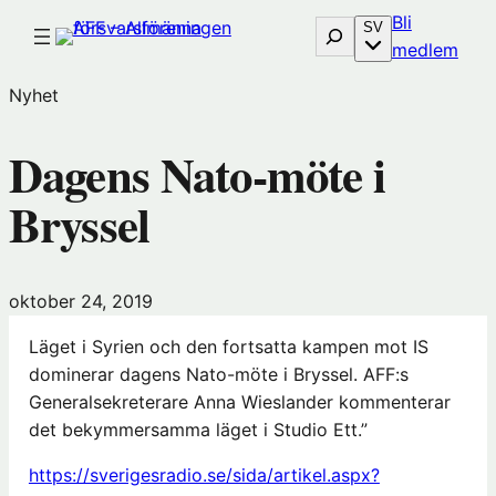
Hoppa
Bli
Sök
SV
till
(öp
medlem
innehåll
i
Nyhet
nytt
föns
Dagens Nato-möte i
hos
Före
Bryssel
oktober 24, 2019
Läget i Syrien och den fortsatta kampen mot IS
dominerar dagens Nato-möte i Bryssel. AFF:s
Generalsekreterare Anna Wieslander kommenterar
det bekymmersamma läget i Studio Ett.”
https://sverigesradio.se/sida/artikel.aspx?